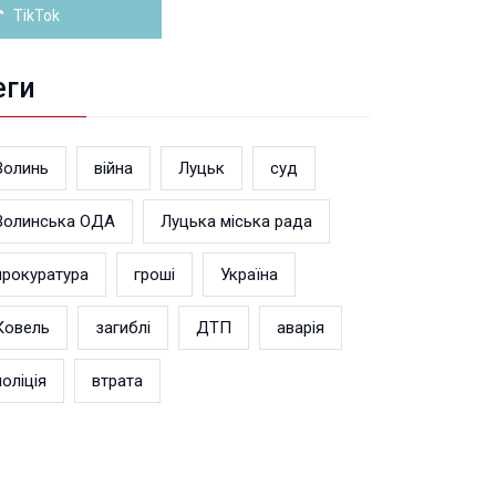
TikTok
еги
Волинь
війна
Луцьк
суд
Волинська ОДА
Луцька міська рада
прокуратура
гроші
Україна
Ковель
загиблі
ДТП
аварія
поліція
втрата