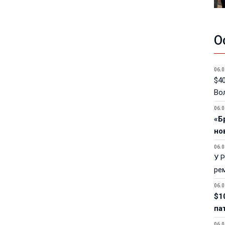
О
06.0
$40
Вол
06.0
«Б
но
06.0
У 
ре
06.0
$1
па
06.0