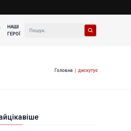
А
НАШІ
ГЕРОЇ
Головна
дискутує
айцікавіше