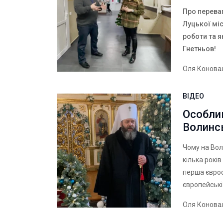
Про перева
Луцької
мі
роботи та я
Гнетньов!
Оля Конова
ВІДЕО
Особлив
Волинс
Чому на Вол
кілька рокі
перша єврос
європейськ
Оля Конова