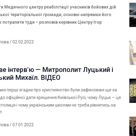
ги Медичного
центру
реабілітації
учасників
бойових
дій
ської
територіальної
громади, основні напрямки його
к потрапити туди – розповів керівник Центру Ігор
лова
/ 02.02.2022
е інтерв'ю — Митрополит Луцький і
ький Михаїл. ВІДЕО
ині перші згадки про християнство були зафіксовані ще за
в до офіційної дати хрещення Київської Русі, чому Луцьк — це
толиця і чому українським школам не треба рівнятись на
і?
лова
/ 07.01.2022