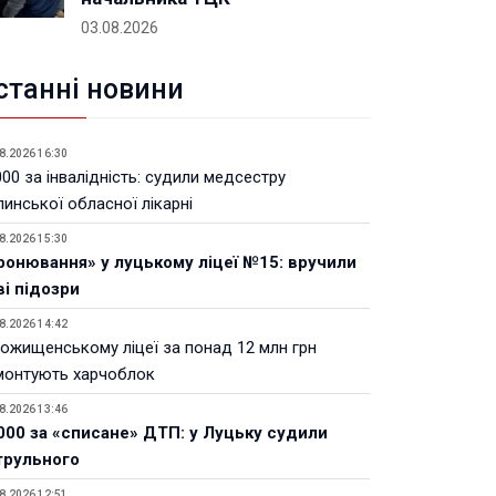
03.08.2026
станні новини
8.2026 16:30
00 за інвалідність: судили медсестру
инської обласної лікарні
8.2026 15:30
ронювання» у луцькому ліцеї №15: вручили
ві підозри
8.2026 14:42
Рожищенському ліцеї за понад 12 млн грн
монтують харчоблок
8.2026 13:46
000 за «списане» ДТП: у Луцьку судили
трульного
8.2026 12:51