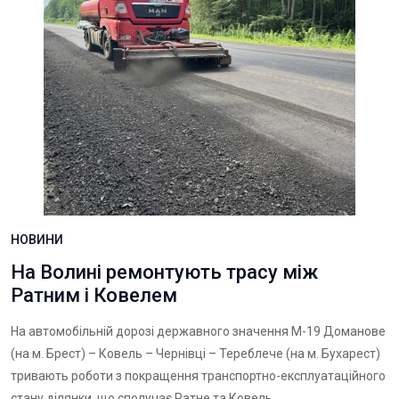
НОВИНИ
На Волині ремонтують трасу між
Ратним і Ковелем
На автомобільній дорозі державного значення М-19 Доманове
(на м. Брест) – Ковель – Чернівці – Тереблече (на м. Бухарест)
тривають роботи з покращення транспортно-експлуатаційного
стану ділянки, що сполучає Ратне та Ковель