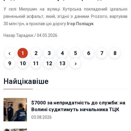
У селі Милушин на вулиці Хутірська покладений ідеально
рівненький асфальт, який, згідно з даними Prozorro, вартував
30 млн грн, а проклав цю дорогу
Ігор Поліщук
Назар Тарадюк
/ 04.05.2026
1
2
3
4
5
6
7
8
9
10
11
12
13
Найцікавіше
$7000 за непридатність до служби: на
Волині судитимуть начальника ТЦК
03.08.2026