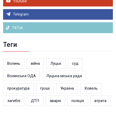
Youtube
Telegram
TikTok
Теги
Волинь
війна
Луцьк
суд
Волинська ОДА
Луцька міська рада
прокуратура
гроші
Україна
Ковель
загиблі
ДТП
аварія
поліція
втрата