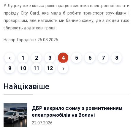
У Луцьку вже кілька років працює система електронної оплати
проїзду City Card, яка мала б робити транспорт зручнішим і
прозорішим, але натомість ми бачимо схему, де з людей тихо
збирають додаткові гроші
Назар Тарадюк
/ 26.08.2025
1
2
3
4
5
6
7
8
9
10
11
12
Найцікавіше
ДБР викрило схему з розмитненням
електромобілів на Волині
22.07.2026