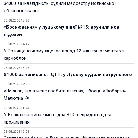
$4000 за інвалідність: судили медсестру Волинської
обласної лікарні
06.08.2026 15:30
«Бронювання» у луцькому ліцеї №15: вручили нові
підозри
06.08.2026 14:42
У Рожищенському ліцеї за понад 12 млн грн ремонтують
харчоблок
06.08.2026 13:46
$1000 за «списане» ДТП: у Луцьку судили патрульного
06.08.2026 12:51
«Не знав, що в мене пробита легеня», - боєць «Любарта»
Малютка
06.08.2026 11:03
У Колках частина кімнат для ВПО непридатна для
проживання
06.08.2026 10:26