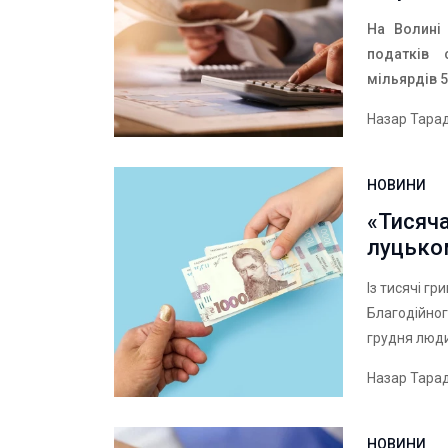
На Волині 
податків
мільярдів 
Назар Тара
НОВИНИ
«Тисяча
луцько
Із тисячі г
Благодійног
грудня люди
Назар Тара
НОВИНИ