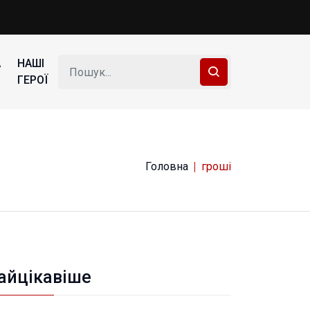
А
НАШІ
ГЕРОЇ
Головна
гроші
айцікавіше