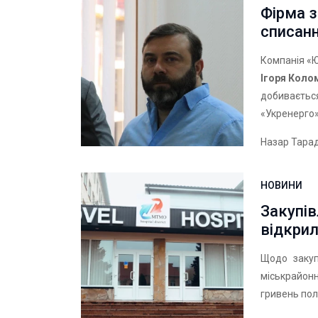
Фірма 
списанн
Компанія «Ю
Ігоря Коло
добивається
«Укренерго
Назар Тара
НОВИНИ
Закупів
відкрил
Щодо закуп
міськрайон
гривень пол