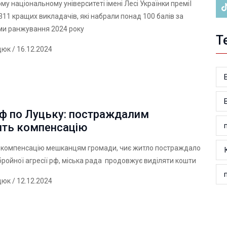
му національному університеті імені Лесі Українки преміЇ
11 кращих викладачів, які набрали понад 100 балів за
ми ранжування 2024 року
Т
дюк
/ 16.12.2024
рф по Луцьку: постраждалим
ять компенсацію
а компенсацію мешканцям громади, чиє житло постраждало
бройної агресії рф, міська рада продовжує виділяти кошти
дюк
/ 12.12.2024