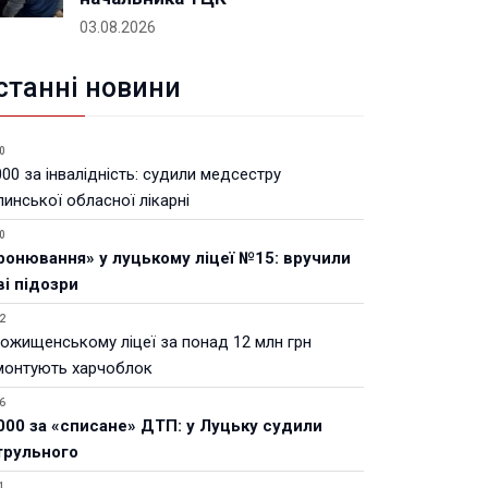
03.08.2026
станні новини
0
00 за інвалідність: судили медсестру
инської обласної лікарні
0
ронювання» у луцькому ліцеї №15: вручили
ві підозри
2
Рожищенському ліцеї за понад 12 млн грн
монтують харчоблок
6
000 за «списане» ДТП: у Луцьку судили
трульного
1