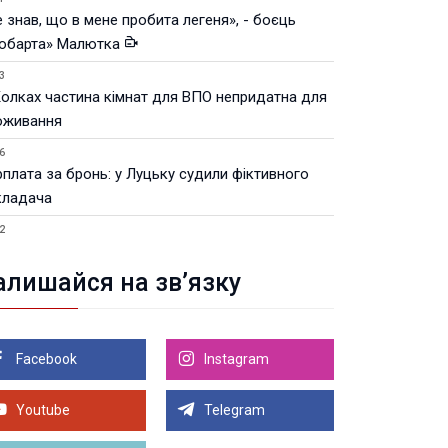
 знав, що в мене пробита легеня», - боєць
юбарта» Малютка
3
Колках частина кімнат для ВПО непридатна для
оживання
6
рплата за бронь: у Луцьку судили фіктивного
кладача
2
Луцьку незабаром відкриють ветеранський хаб
алишайся на зв’язку
8.2026 21:18
івняння телеоб'єктивів Sigma Sports та Sony G-
ster
Facebook
Instagram
8.2026 21:00
Луцьку на 99,9% готовий новий Державний
теранський простір. ВІДЕО
Youtube
Telegram
Більше новин