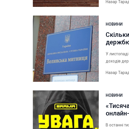
Назар Тара
НОВИНИ
Скільк
держбю
У листопаді
доходів де
Назар Тара
НОВИНИ
«Тисяча
онлайн
В останні т