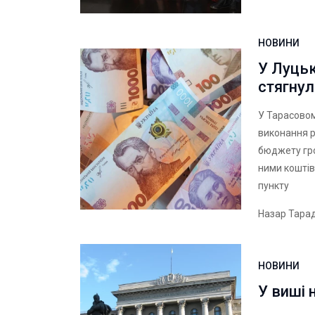
НОВИНИ
У Луцьк
стягнул
У Тарасово
виконання р
бюджету гр
ними коштів
пункту
Назар Тара
НОВИНИ
У виші 