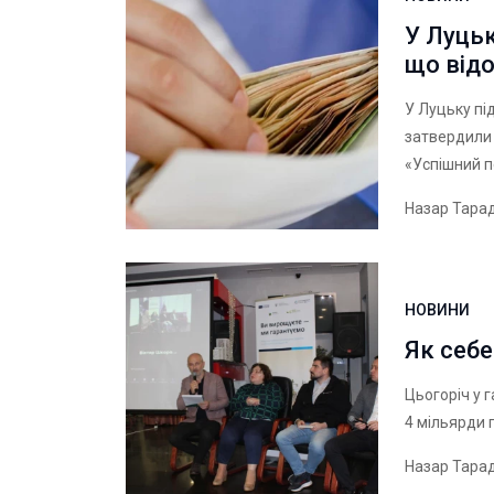
У Луцьк
що від
У Луцьку пі
затвердили 
«Успішний п
Назар Тара
НОВИНИ
Як себе
Цьогоріч у 
4 мільярди 
Назар Тара