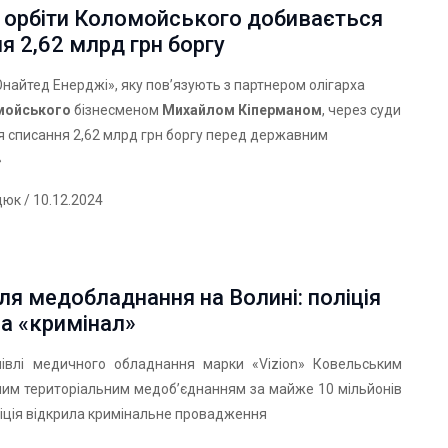
з орбіти Коломойського добивається
я 2,62 млрд грн боргу
найтед Енерджі», яку пов’язують з партнером олігарха
мойського
бізнесменом
Михайлом Кіперманом
, через суди
 списання 2,62 млрд грн боргу перед державним
»
дюк
/ 10.12.2024
ля медобладнання на Волині: поліція
а «кримінал»
івлі медичного обладнання марки «Vizion» Ковельським
ним територіальним медоб’єднанням за майже 10 мільйонів
іція відкрила кримінальне провадження