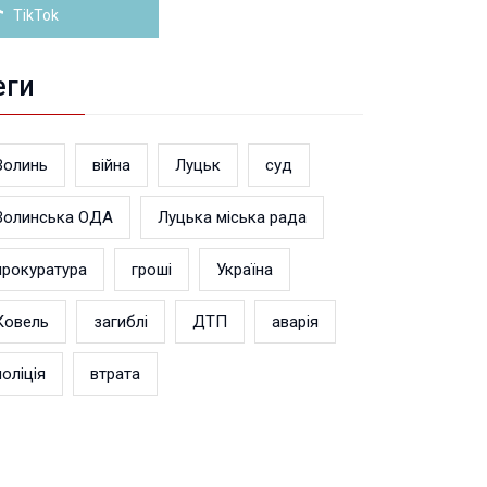
TikTok
еги
Волинь
війна
Луцьк
суд
Волинська ОДА
Луцька міська рада
прокуратура
гроші
Україна
Ковель
загиблі
ДТП
аварія
поліція
втрата