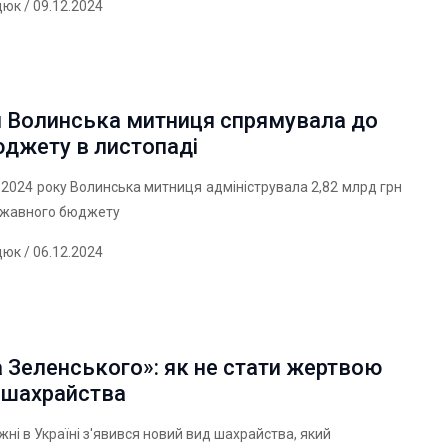
дюк
/ 09.12.2024
и Волинська митниця спрямувала до
джету в листопаді
 2024 року Волинська митниця адмініструвала 2,82 млрд грн
ржавного бюджету
дюк
/ 06.12.2024
 Зеленського»: як не стати жертвою
-шахрайства
ижні в Україні з'явився новий вид шахрайства, який