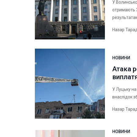
У Волинсько
отримають 3
результата
Назар Тара
НОВИНИ
Атака 
виплат
У Луцьку н
внаслідок з
Назар Тара
НОВИНИ