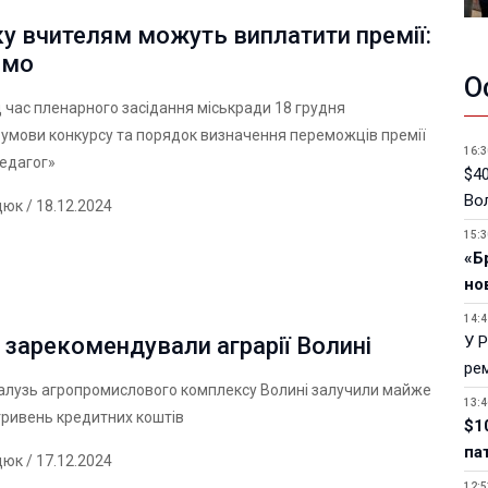
у вчителям можуть виплатити премії:
омо
О
д час пленарного засідання міськради 18 грудня
умови конкурсу та порядок визначення переможців премії
16:3
едагог»
$40
Вол
дюк
/ 18.12.2024
15:3
«Б
но
14:4
У 
 зарекомендували аграрії Волині
ре
галузь агропромислового комплексу Волині залучили майже
13:4
гривень кредитних коштів
$1
па
дюк
/ 17.12.2024
12:5