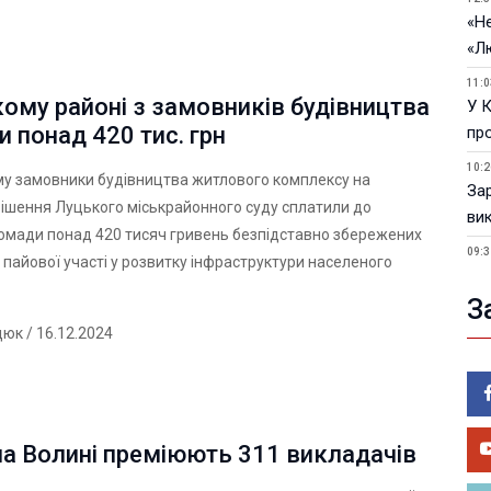
«Не
«Л
11:0
ому районі з замовників будівництва
У 
и понад 420 тис. грн
пр
10:2
му замовники будівництва житлового комплексу на
За
ішення Луцького міськрайонного суду сплатили до
ви
омади понад 420 тисяч гривень безпідставно збережених
09:3
 пайової участі у розвитку інфраструктури населеного
У 
З
05.0
Пор
дюк
/ 16.12.2024
Ma
05.0
У 
ве
на Волині преміюють 311 викладачів