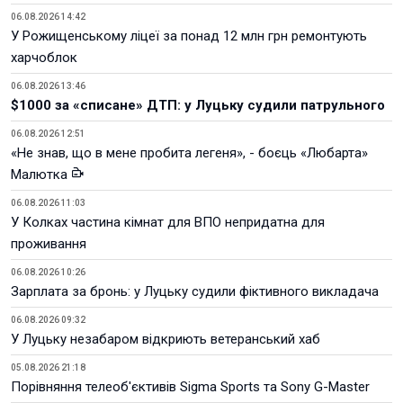
06.08.2026 14:42
У Рожищенському ліцеї за понад 12 млн грн ремонтують
харчоблок
06.08.2026 13:46
$1000 за «списане» ДТП: у Луцьку судили патрульного
06.08.2026 12:51
«Не знав, що в мене пробита легеня», - боєць «Любарта»
Малютка
06.08.2026 11:03
У Колках частина кімнат для ВПО непридатна для
проживання
06.08.2026 10:26
Зарплата за бронь: у Луцьку судили фіктивного викладача
06.08.2026 09:32
У Луцьку незабаром відкриють ветеранський хаб
05.08.2026 21:18
Порівняння телеоб'єктивів Sigma Sports та Sony G-Master