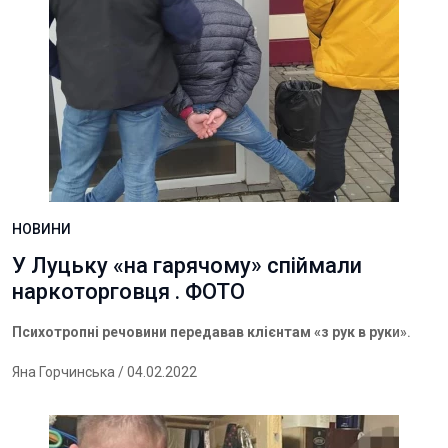
НОВИНИ
У Луцьку «на гарячому» спіймали
наркоторговця . ФОТО
П
сихотропні речовини передавав клієнтам «з рук в рук
и».
Яна Горчинська
/ 04.02.2022