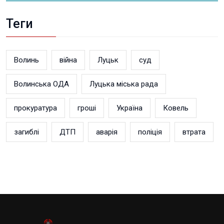
Теги
Волинь
війна
Луцьк
суд
Волинська ОДА
Луцька міська рада
прокуратура
гроші
Україна
Ковель
загиблі
ДТП
аварія
поліція
втрата