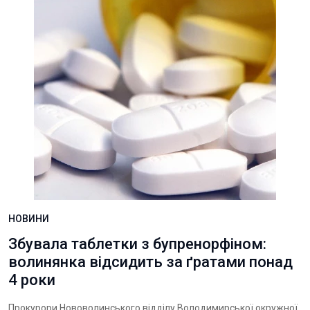
НОВИНИ
Збувала таблетки з бупренорфіном:
волинянка відсидить за ґратами понад
4 роки
Прокурори Нововолинського відділу Володимирської окружної