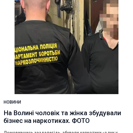
НОВИНИ
На Волині чоловік та жінка збудували
бізнес на наркотиках. ФОТО
Домовившись заздалегідь, збували наркотики «з рук у