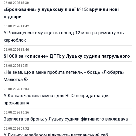
06.08.2026 15:30
«Бронювання» у луцькому ліцеї №15: вручили нові
підозри
06.08.2026 14:42
У Рожищенському ліцеї за понад 12 млн грн ремонтують
харчоблок
06.08.2026 13:46
$1000 за «списане» ДТП: у Луцьку судили патрульного
06.08.2026 12:51
«Не знав, що в мене пробита легеня», - боєць «Любарта»
Малютка
06.08.2026 11:03
У Колках частина кімнат для ВПО непридатна для
проживання
06.08.2026 10:26
Зарплата за бронь: у Луцьку судили фіктивного викладача
06.08.2026 09:32
У Луцьку незабаром відкриють ветеранський хаб