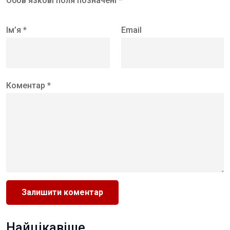
Обов’язкові поля позначені *
Ім’я *
Email
Коментар *
Найцікавіше