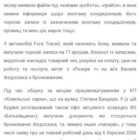
якому виявили файли під назвами «робота», «прайси», в яких
наявна інформація щодо монтажу кондиціонерів; його
чорнові записи із зазначенням монтажу кондиціонерів,
прізвищ та імен, цін, марок тощо.
У автомобілі Ford Transit, який належить йому, виявили та
вилучили чорнові записи на 17 аркушів, блокнот із записами,
видаткові накладні, товарний чек, рахунки на оплату, ціни на
роботу та послуги, витяг з «Резерв +» на ім’я Василя
Федосюка з бронюванням.
Під час обшуку за місцем працевлаштуванням у КП
«Ковельські парки», що на вулиці Степана Бандери, 9 (у цій
будівлі розташований також офіс місцевого осередку ВО
«Батьківщина»), вилучили документи, які стосуються
бронювання Федосюка, та чимало інших «паперів», у тому
числі заяву про не повний робочий день від 6 березня 2026