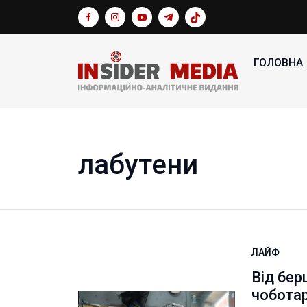
ГОЛОВНА
лабутени
ЛАЙФ
Від бер
чобота