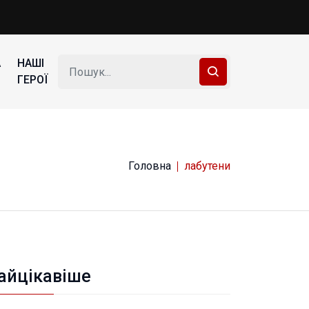
А
НАШІ
ГЕРОЇ
Головна
лабутени
айцікавіше