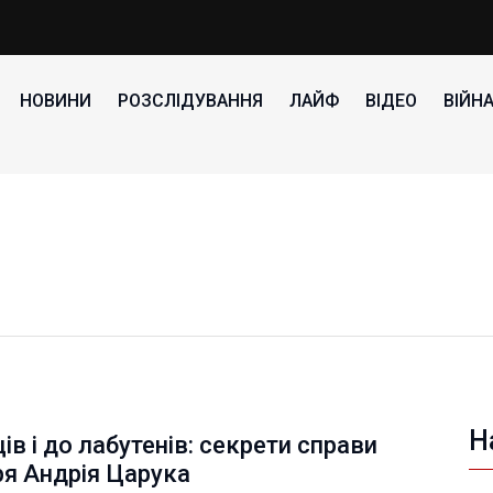
НОВИНИ
РОЗСЛІДУВАННЯ
ЛАЙФ
ВІДЕО
ВІЙН
Н
ців і до лабутенів: секрети справи
ря Андрія Царука