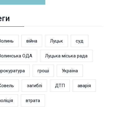
еги
Волинь
війна
Луцьк
суд
Волинська ОДА
Луцька міська рада
прокуратура
гроші
Україна
Ковель
загиблі
ДТП
аварія
поліція
втрата