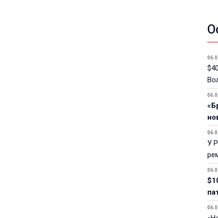
О
06.0
$40
Вол
06.0
«Б
но
06.0
У 
ре
06.0
$1
па
06.0