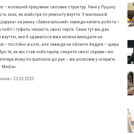
к – колишній працівник силових структур. Нині у Луцьку
сть знає, як майстра по ремонту взуття. У маленькій
 Царука» на ринку «Завокзальний» завжди кипить робота –
 чобіт і туфель чекають своєї черги. Саме тут він дає
я взуттю, яке б здавалося вже можна викидати на
ки – постійно в клеї, але завжди на обличчі Андрія – щира
ро те, як він став чоботарем, секрети своєї справи і які
мпляри йому потрапляли до рук – він розповів у інтерв’ю
r Media».
нська
/ 23.02.2023