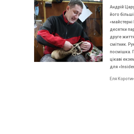
Андрій Цару
його більші
«майстерні
десятки пар
друге житт
смітник. Ру
посмішка. П
цікаві екзе
для «Inside
Еля Короти