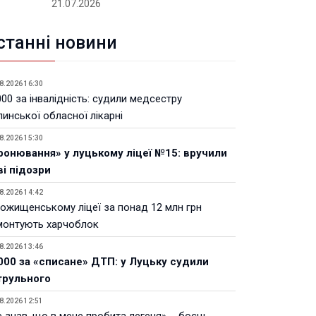
21.07.2026
станні новини
8.2026 16:30
00 за інвалідність: судили медсестру
инської обласної лікарні
8.2026 15:30
ронювання» у луцькому ліцеї №15: вручили
ві підозри
8.2026 14:42
Рожищенському ліцеї за понад 12 млн грн
монтують харчоблок
8.2026 13:46
000 за «списане» ДТП: у Луцьку судили
трульного
8.2026 12:51