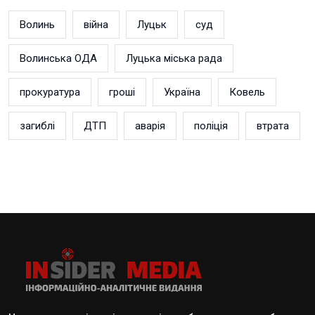
Волинь
війна
Луцьк
суд
Волинська ОДА
Луцька міська рада
прокуратура
гроші
Україна
Ковель
загиблі
ДТП
аварія
поліція
втрата