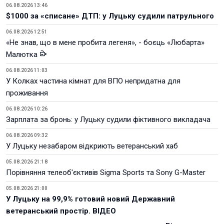
06.08.2026 13:46
$1000 за «списане» ДТП: у Луцьку судили патрульного
06.08.2026 12:51
«Не знав, що в мене пробита легеня», - боєць «Любарта»
Малютка
06.08.2026 11:03
У Колках частина кімнат для ВПО непридатна для
проживання
06.08.2026 10:26
Зарплата за бронь: у Луцьку судили фіктивного викладача
06.08.2026 09:32
У Луцьку незабаром відкриють ветеранський хаб
05.08.2026 21:18
Порівняння телеоб'єктивів Sigma Sports та Sony G-Master
05.08.2026 21:00
У Луцьку на 99,9% готовий новий Державний
ветеранський простір. ВІДЕО