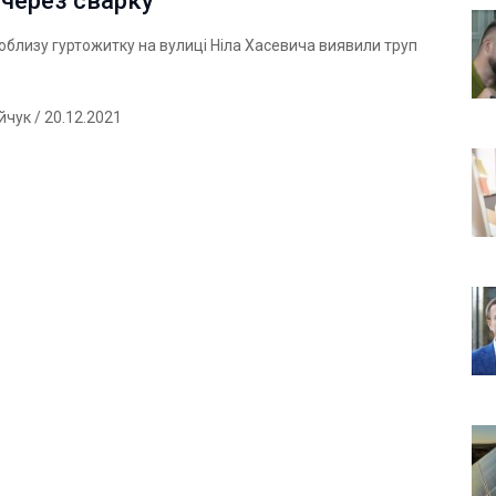
 через сварку
поблизу гуртожитку на вулиці Ніла Хасевича виявили труп
ійчук
/ 20.12.2021