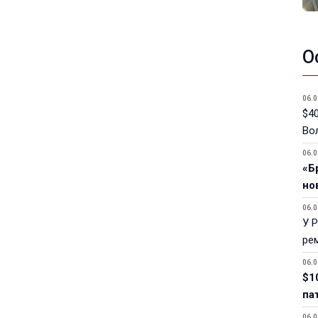
О
06.0
$40
Вол
06.0
«Б
но
06.0
У 
ре
06.0
$1
па
06.0