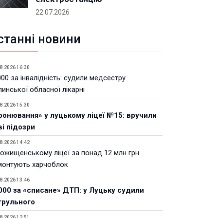
22.07.2026
станні новини
8.2026 16:30
00 за інвалідність: судили медсестру
инської обласної лікарні
8.2026 15:30
ронювання» у луцькому ліцеї №15: вручили
ві підозри
8.2026 14:42
Рожищенському ліцеї за понад 12 млн грн
монтують харчоблок
8.2026 13:46
000 за «списане» ДТП: у Луцьку судили
трульного
8.2026 12:51