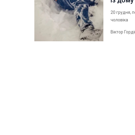
із дому
20 грудня, 
чоловіка
Віктор Горд