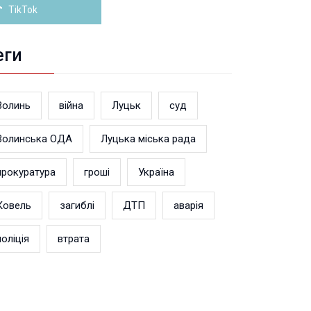
TikTok
еги
Волинь
війна
Луцьк
суд
Волинська ОДА
Луцька міська рада
прокуратура
гроші
Україна
Ковель
загиблі
ДТП
аварія
поліція
втрата