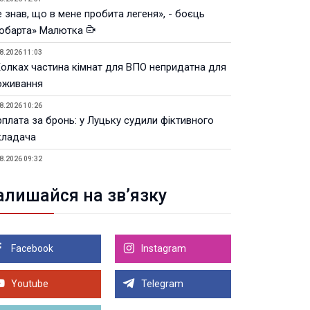
 знав, що в мене пробита легеня», - боєць
юбарта» Малютка
8.2026 11:03
Колках частина кімнат для ВПО непридатна для
оживання
8.2026 10:26
рплата за бронь: у Луцьку судили фіктивного
кладача
8.2026 09:32
Луцьку незабаром відкриють ветеранський хаб
алишайся на зв’язку
8.2026 21:18
івняння телеоб'єктивів Sigma Sports та Sony G-
ster
Facebook
Instagram
8.2026 21:00
Луцьку на 99,9% готовий новий Державний
теранський простір. ВІДЕО
Youtube
Telegram
Більше новин