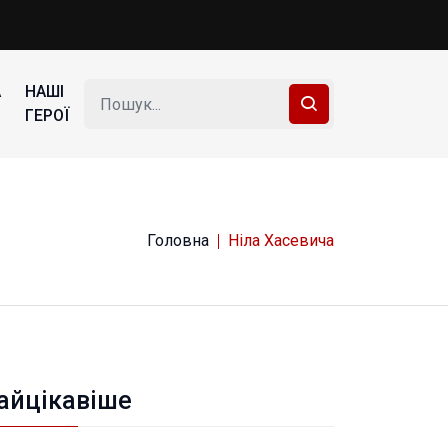
А
НАШІ
ГЕРОЇ
Головна
Ніла Хасевича
айцікавіше