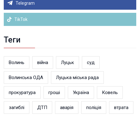
Telegram
TikTok
Теги
Волинь
війна
Луцьк
суд
Волинська ОДА
Луцька міська рада
прокуратура
гроші
Україна
Ковель
загиблі
ДТП
аварія
поліція
втрата