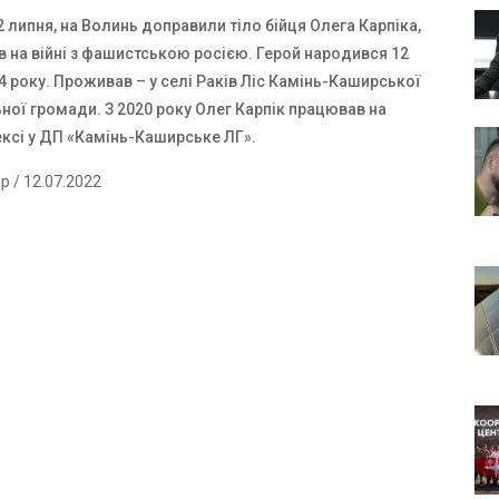
2 липня, на Волинь доправили тіло бійця Олега Карпіка,
в на війні з фашистською росією. Герой народився 12
 року. Проживав – у селі Раків Ліс Камінь-Каширської
ної громади. З 2020 року Олег Карпік працював на
ксі у
ДП
«
Камінь
-
Каширське
ЛГ
»
.
ер
/ 12.07.2022