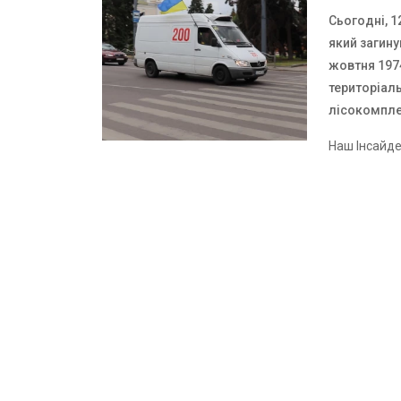
Сьогодні, 1
який загину
жовтня 1974
територіаль
лісокомпле
Наш Інсайд