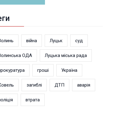
еги
Волинь
війна
Луцьк
суд
Волинська ОДА
Луцька міська рада
прокуратура
гроші
Україна
Ковель
загиблі
ДТП
аварія
поліція
втрата