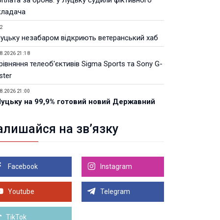
рплата за бронь: у Луцьку судили фіктивного
кладача
2
Луцьку незабаром відкриють ветеранський хаб
8.2026 21:18
івняння телеоб'єктивів Sigma Sports та Sony G-
ster
8.2026 21:00
Луцьку на 99,9% готовий новий Державний
теранський простір. ВІДЕО
алишайся на зв’язку
8.2026 17:41
хунки фермерського господарства Миколи
ака арештував суд
Facebook
Instagram
8.2026 17:00
инянин хотів відкупитися від поїздки до ТЦК:
го судили
Youtube
Telegram
Більше новин
TikTok