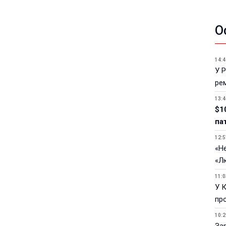
О
14:4
У 
ре
13:4
$1
па
12:5
«Не
«Л
11:0
У 
пр
10:2