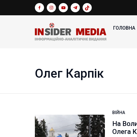
ГОЛОВНА
Олег Карпік
ВІЙНА
На Воли
Олега К