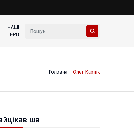
А
НАШІ
ГЕРОЇ
Головна
Олег Карпік
айцікавіше