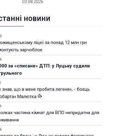
03.08.2026
станні новини
2
Рожищенському ліцеї за понад 12 млн грн
монтують харчоблок
6
000 за «списане» ДТП: у Луцьку судили
трульного
1
 знав, що в мене пробита легеня», - боєць
юбарта» Малютка
3
Колках частина кімнат для ВПО непридатна для
оживання
6