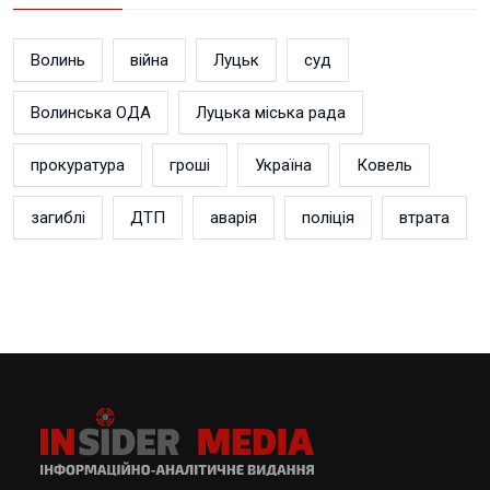
Волинь
війна
Луцьк
суд
Волинська ОДА
Луцька міська рада
прокуратура
гроші
Україна
Ковель
загиблі
ДТП
аварія
поліція
втрата