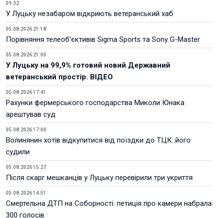
09:32
У Луцьку незабаром відкриють ветеранський хаб
05.08.2026 21:18
Порівняння телеоб'єктивів Sigma Sports та Sony G-Master
05.08.2026 21:00
У Луцьку на 99,9% готовий новий Державний
ветеранський простір. ВІДЕО
05.08.2026 17:41
Рахунки фермерського господарства Миколи Юнака
арештував суд
05.08.2026 17:00
Волинянин хотів відкупитися від поїздки до ТЦК: його
судили
05.08.2026 15:27
Після скарг мешканців у Луцьку перевірили три укриття
05.08.2026 14:51
Смертельна ДТП на Соборності: петиція про камери набрала
300 голосів