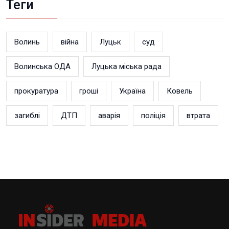
Теги
Волинь
війна
Луцьк
суд
Волинська ОДА
Луцька міська рада
прокуратура
гроші
Україна
Ковель
загиблі
ДТП
аварія
поліція
втрата