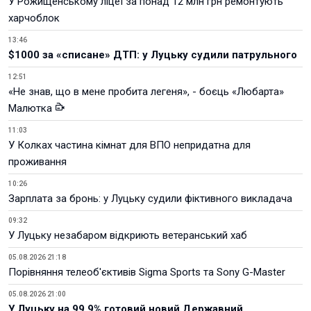
У Рожищенському ліцеї за понад 12 млн грн ремонтують
харчоблок
13:46
$1000 за «списане» ДТП: у Луцьку судили патрульного
12:51
«Не знав, що в мене пробита легеня», - боєць «Любарта»
Малютка
11:03
У Колках частина кімнат для ВПО непридатна для
проживання
10:26
Зарплата за бронь: у Луцьку судили фіктивного викладача
09:32
У Луцьку незабаром відкриють ветеранський хаб
05.08.2026 21:18
Порівняння телеоб'єктивів Sigma Sports та Sony G-Master
05.08.2026 21:00
У Луцьку на 99,9% готовий новий Державний