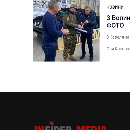
НОВИНИ
З Волин
ФОТО
З Ковеля на
Оля Конова