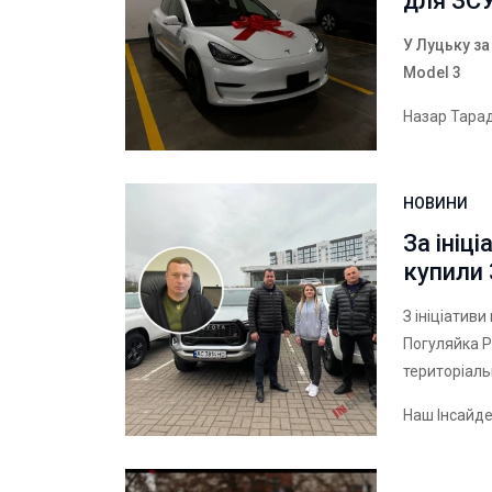
для ЗС
У Луцьку за
Model 3
Назар Тара
НОВИНИ
За ініц
купили 
З ініціативи
Погуляйка Р
територіаль
Наш Інсайд