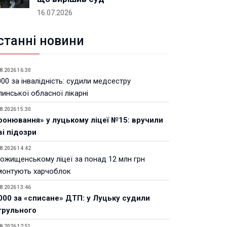
16.07.2026
станні новини
8.2026 16:30
00 за інвалідність: судили медсестру
инської обласної лікарні
8.2026 15:30
ронювання» у луцькому ліцеї №15: вручили
ві підозри
8.2026 14:42
Рожищенському ліцеї за понад 12 млн грн
монтують харчоблок
8.2026 13:46
000 за «списане» ДТП: у Луцьку судили
трульного
8.2026 12:51