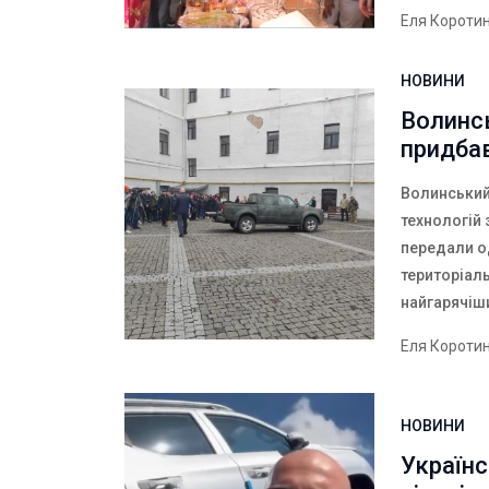
Еля Короти
НОВИНИ
Волинс
придбав
Волинський
технологій
передали од
територіаль
найгарячіш
Еля Короти
НОВИНИ
Україн