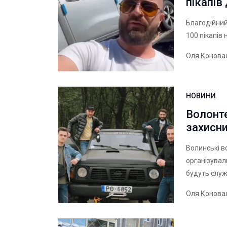
пікапів
Благодійний
100 пікапів 
Оля Конова
НОВИНИ
Волонт
захисни
Волинські в
організувал
будуть служ
Оля Конова