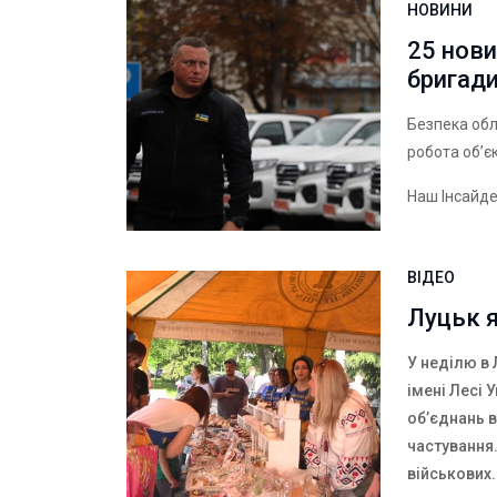
НОВИНИ
25 нови
бригади
Безпека обла
робота об’єк
Наш Інсайд
ВІДЕО
Луцьк 
У неділю в 
імені Лесі 
об’єднань в
частування.
військових.