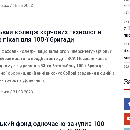
нська
/ 15.05.2023
«Не
«Л
06.0
У 
ький коледж харчових технологій
пр
 пікап для 100-ї бригади
06.0
За
 фаховий коледж національного університету харчових
ви
 зібрав кошти та придбав авто для ЗСУ. Позашляховик
ному з підрозділів 53-го батальйону 100-ї бригади
06.0
У 
ної оборони, який нині виконує бойові завдання в одній з
З
их точок на Донеччині.
05.0
Пор
нська
/ 31.03.2023
Ma
05.0
У 
ве
ський фонд одночасно закупив 100