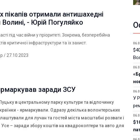
х пікапів отримали антишахедні
 Волині, - Юрій Погуляйко
О
сті під час війни у пріоритеті. Зокрема, безперебійна
тів критичної інфраструктури та їх захист.
06.0
$40
ер
/ 27.10.2023
Вол
06.0
«Б
но
ярмаркував заради ЗСУ
06.0
У 
Луцьку в центральному парку культури та відпочинку
ре
Українки - ярмаркували. Одразу декілька волонтерських
06.0
лаштували для лучан та гостей міста масштабні розваги і
$1
 Усе – заради збору коштів на квадрокоптери та авто для
па
06.0