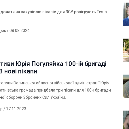
У
 донати на закупівлю пікапів для ЗСУ розігрують Tesla
дюк
/ 08.08.2024
іативи Юрія Погуляйка 100-ій бригаді
3 нові пікапи
 голови Волинської обласної військової адміністрації Юрія
атнівська громада придбала три пікапи для 100-ї бригади
ної оборони Збройних Сил України.
ер
/ 17.11.2023