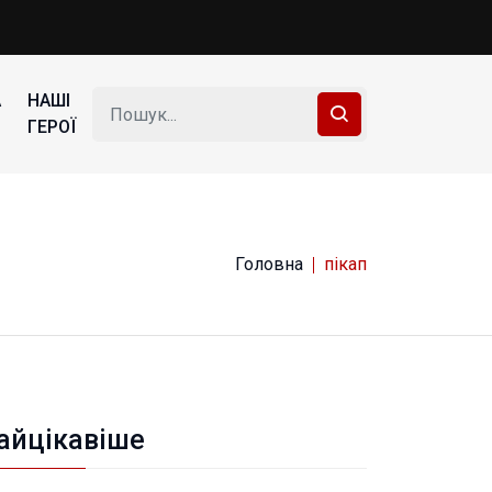
А
НАШІ
ГЕРОЇ
Головна
пікап
айцікавіше