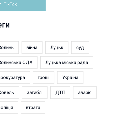
TikTok
еги
Волинь
війна
Луцьк
суд
Волинська ОДА
Луцька міська рада
прокуратура
гроші
Україна
Ковель
загиблі
ДТП
аварія
поліція
втрата