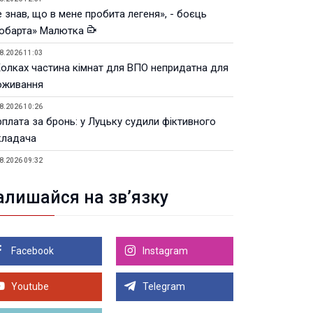
 знав, що в мене пробита легеня», - боєць
юбарта» Малютка
8.2026 11:03
Колках частина кімнат для ВПО непридатна для
оживання
8.2026 10:26
рплата за бронь: у Луцьку судили фіктивного
кладача
8.2026 09:32
Луцьку незабаром відкриють ветеранський хаб
алишайся на зв’язку
8.2026 21:18
івняння телеоб'єктивів Sigma Sports та Sony G-
ster
Facebook
Instagram
8.2026 21:00
Луцьку на 99,9% готовий новий Державний
теранський простір. ВІДЕО
Youtube
Telegram
Більше новин