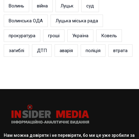
Волинь
війна
Луцьк
суд
Волинська ОДА
Луцька міська рада
прокуратура
гроші
Україна
Ковель
загиблі
ДТП
аварія
поліція
втрата
Нам можна довіряти і не перевіряти, бо ми це уже зробили за