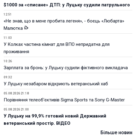
$1000 за «списане» ДТП: у Луцьку судили патрульного
12:51
«Не знав, що в мене пробита легеня», - боєць «Любарта»
Малютка
11:03
У Колках частина кімнат для ВПО непридатна для
проживання
10:26
Зарплата за бронь: у Луцьку судили фіктивного викладача
09:32
У Луцьку незабаром відкриють ветеранський хаб
05.08.2026 21:18
Порівняння телеоб'єктивів Sigma Sports та Sony G-Master
05.08.2026 21:00
У Луцьку на 99,9% готовий новий Державний
ветеранський простір. ВІДЕО
Більше новин