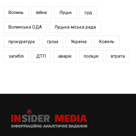
Волинь
війна
Луцьк
суд
Волинська ОДА
Луцька міська рада
прокуратура
гроші
Україна
Ковель
загиблі
ДТП
аварія
поліція
втрата