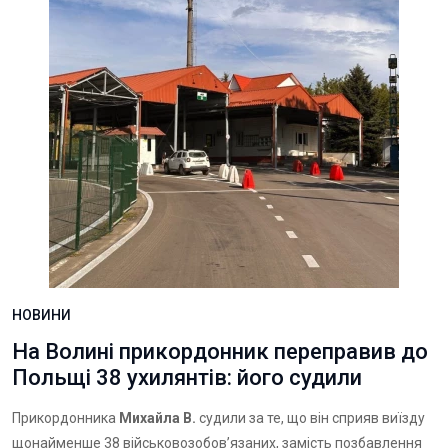
НОВИНИ
На Волині прикордонник переправив до
Польщі 38 ухилянтів: його судили
Прикордонника
Михайла В.
судили за те, що він сприяв виїзду
щонайменше 38 військовозобовʼязаних, замість позбавлення