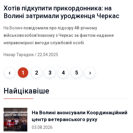
Хотів підкупити прикордонника: на
Волині затримали уродженця Черкас
На Волині
повідомили про підозру 48-річному
військовозобов’язаному з Черкас за фактом надання
неправомірної вигоди службовій особі
Назар Тарадюк
/ 22.04.2025
1
2
3
4
5
Найцікавіше
На Волині анонсували Координаційний
центр ветеранського руху
03.08.2026