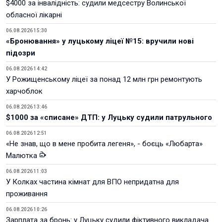
$4000 за інвалідність: судили медсестру Волинської
обласної лікарні
06.08.2026 15:30
«Бронювання» у луцькому ліцеї №15: вручили нові
підозри
06.08.2026 14:42
У Рожищенському ліцеї за понад 12 млн грн ремонтують
харчоблок
06.08.2026 13:46
$1000 за «списане» ДТП: у Луцьку судили патрульного
06.08.2026 12:51
«Не знав, що в мене пробита легеня», - боєць «Любарта»
Малютка
06.08.2026 11:03
У Колках частина кімнат для ВПО непридатна для
проживання
06.08.2026 10:26
Зарплата за бронь: у Луцьку судили фіктивного викладача