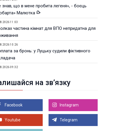
 знав, що в мене пробита легеня», - боєць
юбарта» Малютка
8.2026 11:03
Колках частина кімнат для ВПО непридатна для
оживання
8.2026 10:26
рплата за бронь: у Луцьку судили фіктивного
кладача
8.2026 09:32
Луцьку незабаром відкриють ветеранський хаб
алишайся на зв’язку
8.2026 21:18
івняння телеоб'єктивів Sigma Sports та Sony G-
ster
Facebook
Instagram
8.2026 21:00
Луцьку на 99,9% готовий новий Державний
теранський простір. ВІДЕО
Youtube
Telegram
Більше новин