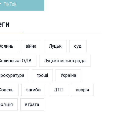
TikTok
еги
Волинь
війна
Луцьк
суд
Волинська ОДА
Луцька міська рада
прокуратура
гроші
Україна
Ковель
загиблі
ДТП
аварія
поліція
втрата