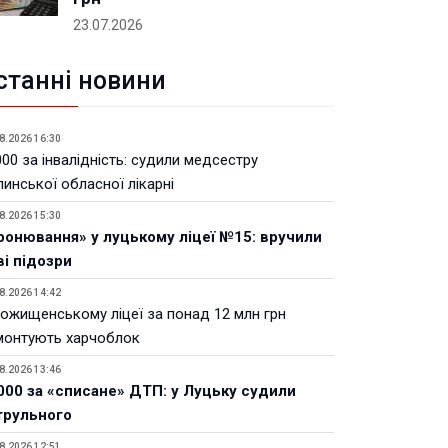
23.07.2026
станні новини
8.2026 16:30
00 за інвалідність: судили медсестру
инської обласної лікарні
8.2026 15:30
ронювання» у луцькому ліцеї №15: вручили
ві підозри
8.2026 14:42
Рожищенському ліцеї за понад 12 млн грн
монтують харчоблок
8.2026 13:46
000 за «списане» ДТП: у Луцьку судили
трульного
8.2026 12:51