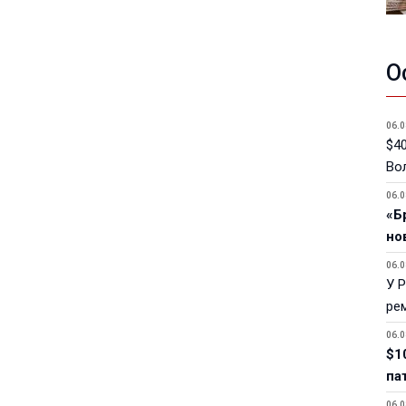
О
06.0
$40
Вол
06.0
«Б
но
06.0
У 
ре
06.0
$1
па
06.0