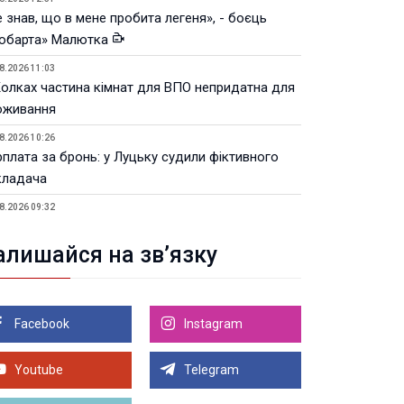
 знав, що в мене пробита легеня», - боєць
юбарта» Малютка
8.2026 11:03
Колках частина кімнат для ВПО непридатна для
оживання
8.2026 10:26
рплата за бронь: у Луцьку судили фіктивного
кладача
8.2026 09:32
Луцьку незабаром відкриють ветеранський хаб
алишайся на зв’язку
8.2026 21:18
івняння телеоб'єктивів Sigma Sports та Sony G-
ster
Facebook
Instagram
8.2026 21:00
Луцьку на 99,9% готовий новий Державний
теранський простір. ВІДЕО
Youtube
Telegram
Більше новин