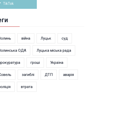
TikTok
еги
Волинь
війна
Луцьк
суд
Волинська ОДА
Луцька міська рада
прокуратура
гроші
Україна
Ковель
загиблі
ДТП
аварія
поліція
втрата