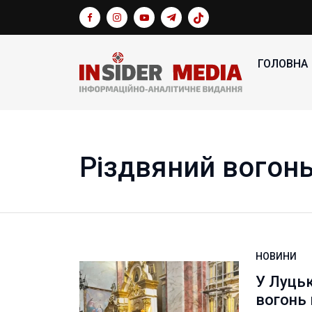
ГОЛОВНА
Різдвяний вогон
НОВИНИ
У Луць
вогонь 