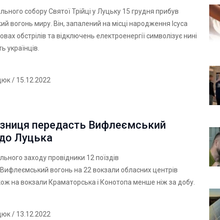
ьного собору Святої Трійці у Луцьку 15 грудня прибув
й вогонь миру. Він, запалений на місці народження Ісуса
мовах обстрілів та відключень електроенергії символізує нині
ь українців.
дюк
/ 15.12.2022
ізниця передасть Вифлеємський
 до Луцька
ільного заходу провідники 12 поїздів
Вифлеємський вогонь на 22 вокзали обласних центрів
акож на вокзали Краматорська і Конотопа менше ніж за добу.
дюк
/ 13.12.2022