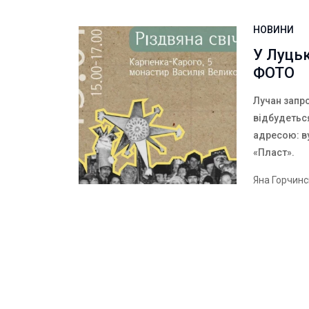
НОВИНИ
У Луцьк
ФОТО
Лучан запро
відбудеться
адресою: в
«Пласт».
Яна Горчин