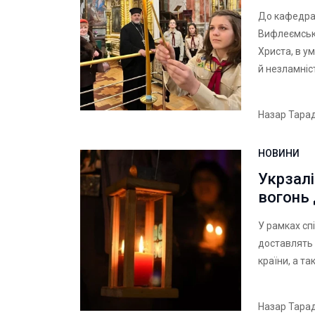
До кафедрал
Вифлеємськи
Христа, в у
й незламніст
Назар Тара
НОВИНИ
Укрзал
вогонь
У рамках сп
доставлять 
країни, а т
Назар Тара