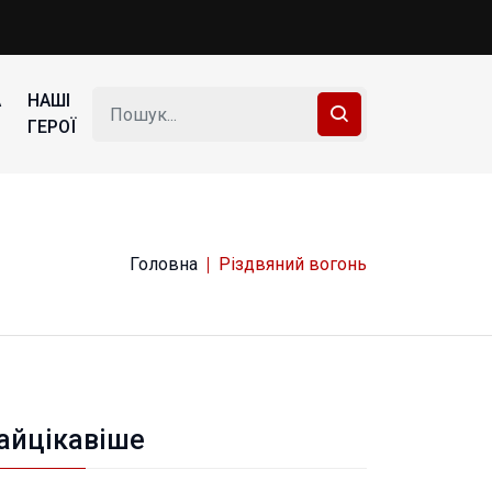
А
НАШІ
ГЕРОЇ
Головна
Різдвяний вогонь
айцікавіше