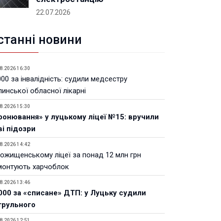
22.07.2026
станні новини
8.2026 16:30
00 за інвалідність: судили медсестру
инської обласної лікарні
8.2026 15:30
ронювання» у луцькому ліцеї №15: вручили
ві підозри
8.2026 14:42
Рожищенському ліцеї за понад 12 млн грн
монтують харчоблок
8.2026 13:46
000 за «списане» ДТП: у Луцьку судили
трульного
8.2026 12:51