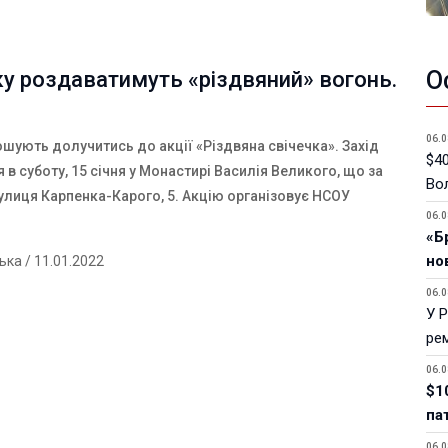
О
у роздаватимуть «різдвяний» вогонь.
06.0
шують долучитись до акції «Різдвяна свічечка». Захід
$40
 в суботу, 15 січня у Монастирі Василія Великого, що за
Вол
улиця Карпенка-Карого, 5. Акцію організовує НСОУ
06.0
«Б
но
ська
/ 11.01.2022
06.0
У 
ре
06.0
$1
па
06.0