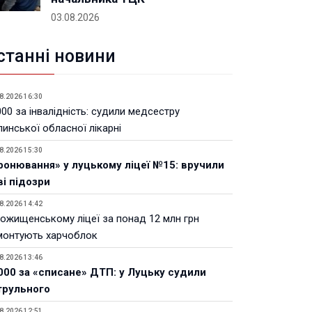
03.08.2026
станні новини
8.2026 16:30
00 за інвалідність: судили медсестру
инської обласної лікарні
8.2026 15:30
ронювання» у луцькому ліцеї №15: вручили
ві підозри
8.2026 14:42
Рожищенському ліцеї за понад 12 млн грн
монтують харчоблок
8.2026 13:46
000 за «списане» ДТП: у Луцьку судили
трульного
8.2026 12:51