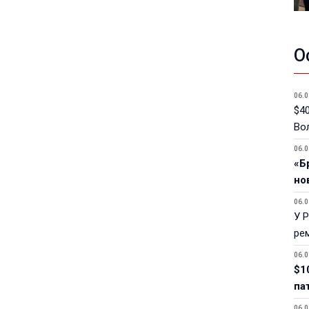
О
06.0
$40
Вол
06.0
«Б
но
06.0
У 
ре
06.0
$1
па
06.0