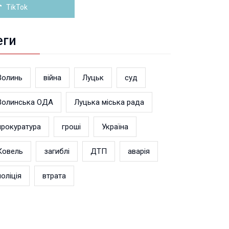
TikTok
еги
Волинь
війна
Луцьк
суд
Волинська ОДА
Луцька міська рада
прокуратура
гроші
Україна
Ковель
загиблі
ДТП
аварія
поліція
втрата