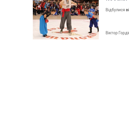
Відбулися
в
Віктор Горд