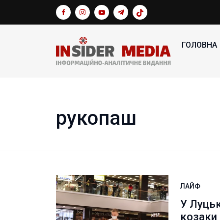
ГОЛОВНА
рукопаш
ЛАЙФ
У Луцьк
козаки