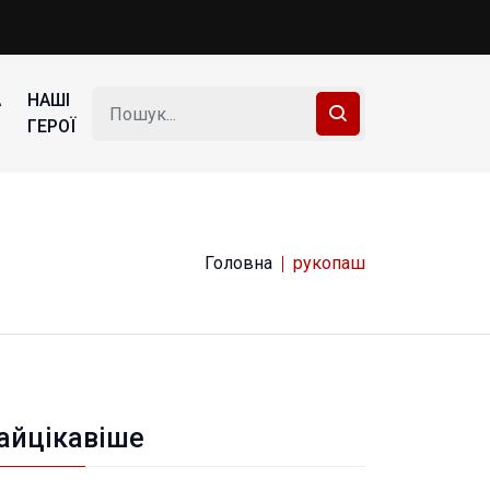
А
НАШІ
ГЕРОЇ
Головна
рукопаш
айцікавіше