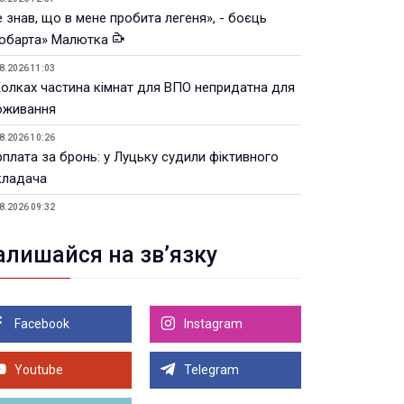
 знав, що в мене пробита легеня», - боєць
юбарта» Малютка
8.2026 11:03
Колках частина кімнат для ВПО непридатна для
оживання
8.2026 10:26
рплата за бронь: у Луцьку судили фіктивного
кладача
8.2026 09:32
Луцьку незабаром відкриють ветеранський хаб
алишайся на зв’язку
8.2026 21:18
івняння телеоб'єктивів Sigma Sports та Sony G-
ster
Facebook
Instagram
8.2026 21:00
Луцьку на 99,9% готовий новий Державний
теранський простір. ВІДЕО
Youtube
Telegram
Більше новин