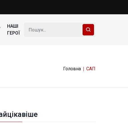
А
НАШІ
ГЕРОЇ
Головна
САП
айцікавіше