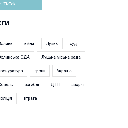
TikTok
еги
Волинь
війна
Луцьк
суд
Волинська ОДА
Луцька міська рада
прокуратура
гроші
Україна
Ковель
загиблі
ДТП
аварія
поліція
втрата