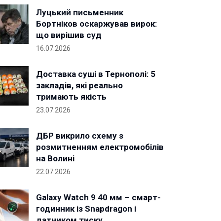
Луцький письменник
Бортніков оскаржував вирок:
що вирішив суд
16.07.2026
Доставка суші в Тернополі: 5
закладів, які реально
тримають якість
23.07.2026
ДБР викрило схему з
розмитненням електромобілів
на Волині
22.07.2026
Galaxy Watch 9 40 мм – смарт-
годинник із Snapdragon і
датчиком тиску