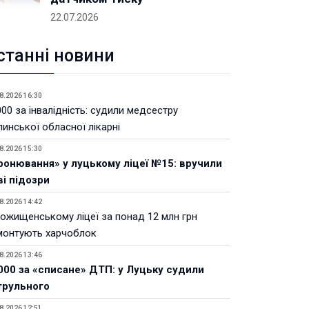
22.07.2026
станні новини
8.2026 16:30
00 за інвалідність: судили медсестру
инської обласної лікарні
8.2026 15:30
ронювання» у луцькому ліцеї №15: вручили
ві підозри
8.2026 14:42
Рожищенському ліцеї за понад 12 млн грн
монтують харчоблок
8.2026 13:46
000 за «списане» ДТП: у Луцьку судили
трульного
8.2026 12:51