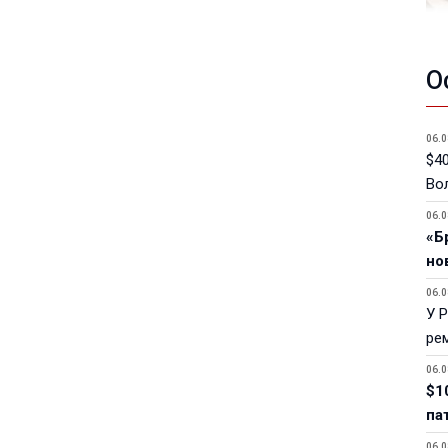
О
06.0
$40
Вол
06.0
«Б
но
06.0
У 
ре
06.0
$1
па
06.0