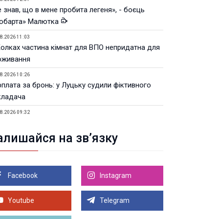
 знав, що в мене пробита легеня», - боєць
юбарта» Малютка
8.2026 11:03
Колках частина кімнат для ВПО непридатна для
оживання
8.2026 10:26
рплата за бронь: у Луцьку судили фіктивного
кладача
8.2026 09:32
Луцьку незабаром відкриють ветеранський хаб
алишайся на зв’язку
8.2026 21:18
івняння телеоб'єктивів Sigma Sports та Sony G-
ster
Facebook
Instagram
8.2026 21:00
Луцьку на 99,9% готовий новий Державний
теранський простір. ВІДЕО
Youtube
Telegram
Більше новин