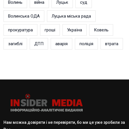
Волинь
війна
Луцьк
суд
Волинська ОДА
Луцька міська рада
прокуратура
гроші
Україна
Ковель
загиблі
ДТП
аварія
поліція
втрата
Нам можна довіряти і не перевіряти, бо ми це уже зробили за