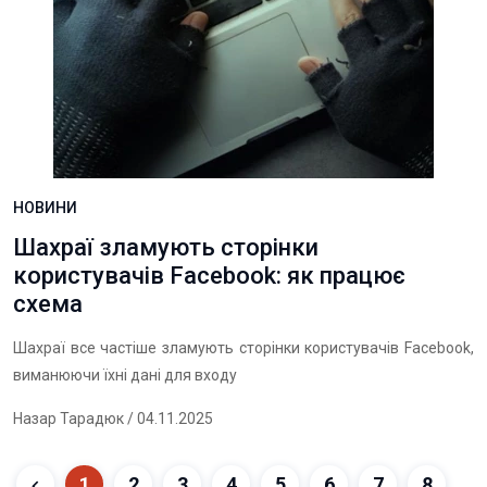
НОВИНИ
Шахраї зламують сторінки
користувачів Facebook: як працює
схема
Шахраї все частіше зламують сторінки користувачів Facebook,
виманюючи їхні дані для входу
Назар Тарадюк
/ 04.11.2025
1
2
3
4
5
6
7
8