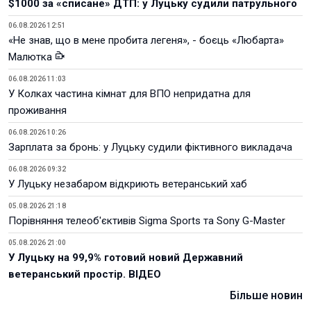
$1000 за «списане» ДТП: у Луцьку судили патрульного
06.08.2026 12:51
«Не знав, що в мене пробита легеня», - боєць «Любарта»
Малютка
06.08.2026 11:03
У Колках частина кімнат для ВПО непридатна для
проживання
06.08.2026 10:26
Зарплата за бронь: у Луцьку судили фіктивного викладача
06.08.2026 09:32
У Луцьку незабаром відкриють ветеранський хаб
05.08.2026 21:18
Порівняння телеоб'єктивів Sigma Sports та Sony G-Master
05.08.2026 21:00
У Луцьку на 99,9% готовий новий Державний
ветеранський простір. ВІДЕО
Більше новин