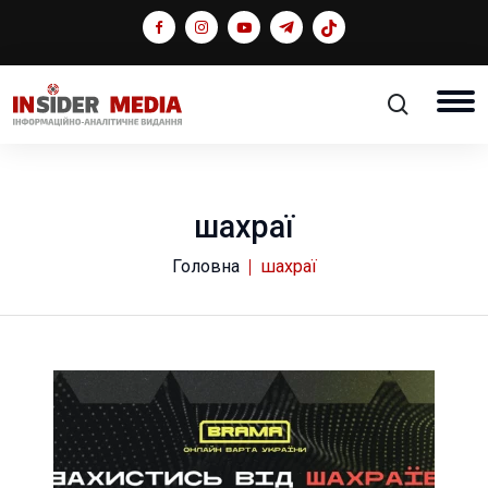
шахраї
Головна
шахраї