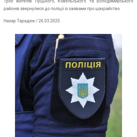
Троє жителів Луцького, Ковельського та Володимирського
районів звернулися до поліції із заявами про шахрайство
Назар Тарадюк
/ 26.03.2025