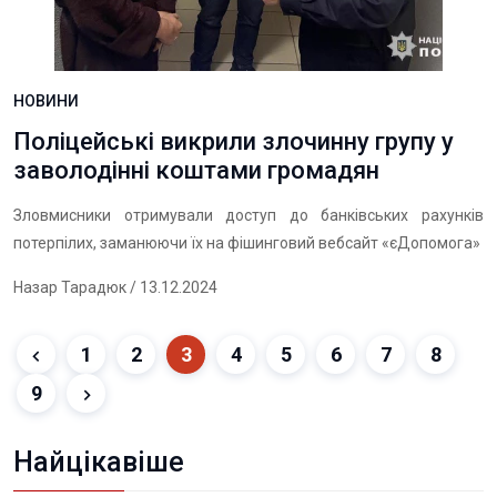
НОВИНИ
Поліцейські викрили злочинну групу у
заволодінні коштами громадян
Зловмисники отримували доступ до банківських рахунків
потерпілих, заманюючи їх на фішинговий вебсайт «єДопомога»
Назар Тарадюк
/ 13.12.2024
1
2
3
4
5
6
7
8
9
Найцікавіше