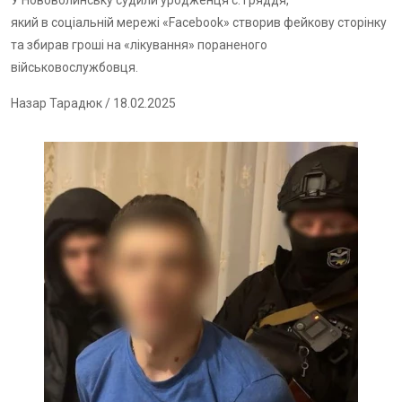
У Нововолинську судили уродженця с. Гряддя,
який в соціальній мережі «Facebook» створив фейкову сторінку
та збирав гроші на «лікування» пораненого
військовослужбовця.
Назар Тарадюк
/ 18.02.2025