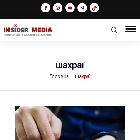
шахраї
Головна
шахраї