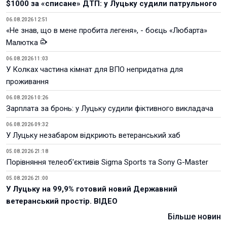
$1000 за «списане» ДТП: у Луцьку судили патрульного
06.08.2026 12:51
«Не знав, що в мене пробита легеня», - боєць «Любарта»
Малютка
06.08.2026 11:03
У Колках частина кімнат для ВПО непридатна для
проживання
06.08.2026 10:26
Зарплата за бронь: у Луцьку судили фіктивного викладача
06.08.2026 09:32
У Луцьку незабаром відкриють ветеранський хаб
05.08.2026 21:18
Порівняння телеоб'єктивів Sigma Sports та Sony G-Master
05.08.2026 21:00
У Луцьку на 99,9% готовий новий Державний
ветеранський простір. ВІДЕО
Більше новин