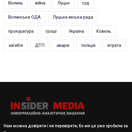
Волинь
війна
Луцьк
суд
Волинська ОДА
Луцька міська рада
прокуратура
гроші
Україна
Ковель
загиблі
ДТП
аварія
поліція
втрата
Нам можна довіряти і не перевіряти, бо ми це уже зробили за