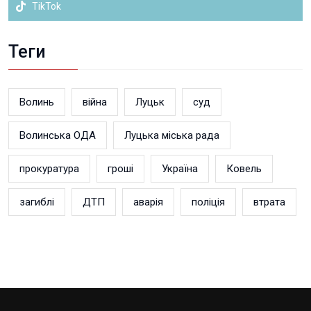
TikTok
Теги
Волинь
війна
Луцьк
суд
Волинська ОДА
Луцька міська рада
прокуратура
гроші
Україна
Ковель
загиблі
ДТП
аварія
поліція
втрата