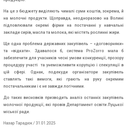
На це з бюджету виділяють чималі суми коштів, зокрема, й
на молочні продукти. Щоправда, неодноразово на Волині
підловлювали окремі фірми на постачанні у навчальні
заклади сирів, масла та молока, які містять рослинні жири.
Ще одна проблема державних закупівель – «договорняки»
та «відкати». Здавалося б, система
ProZorro
мала б
забезпечити для учасників чесні умови конкуренції, прозору
процедуру участі та унеможливити корупцію і спекуляції в
цій сфері. Однак, подекуди організатори закупівель
ставлять такі вимоги, які грають на руку окремим
постачальникам і є не завжди логічними.
До таких висновків призводить аналіз останніх закупівель
молочної продукції, які провів Департамент освіти Луцької
міської ради.
Назар Тарадюк
/ 31.01.2025