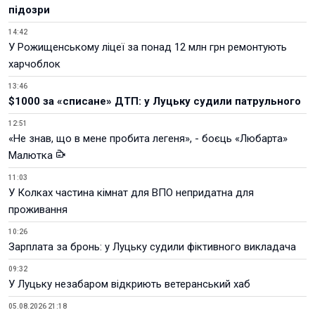
підозри
14:42
У Рожищенському ліцеї за понад 12 млн грн ремонтують
харчоблок
13:46
$1000 за «списане» ДТП: у Луцьку судили патрульного
12:51
«Не знав, що в мене пробита легеня», - боєць «Любарта»
Малютка
11:03
У Колках частина кімнат для ВПО непридатна для
проживання
10:26
Зарплата за бронь: у Луцьку судили фіктивного викладача
09:32
У Луцьку незабаром відкриють ветеранський хаб
05.08.2026 21:18