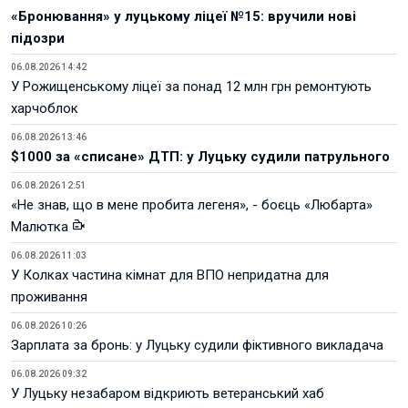
«Бронювання» у луцькому ліцеї №15: вручили нові
підозри
06.08.2026 14:42
У Рожищенському ліцеї за понад 12 млн грн ремонтують
харчоблок
06.08.2026 13:46
$1000 за «списане» ДТП: у Луцьку судили патрульного
06.08.2026 12:51
«Не знав, що в мене пробита легеня», - боєць «Любарта»
Малютка
06.08.2026 11:03
У Колках частина кімнат для ВПО непридатна для
проживання
06.08.2026 10:26
Зарплата за бронь: у Луцьку судили фіктивного викладача
06.08.2026 09:32
У Луцьку незабаром відкриють ветеранський хаб