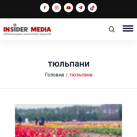
тюльпани
Головна
тюльпани