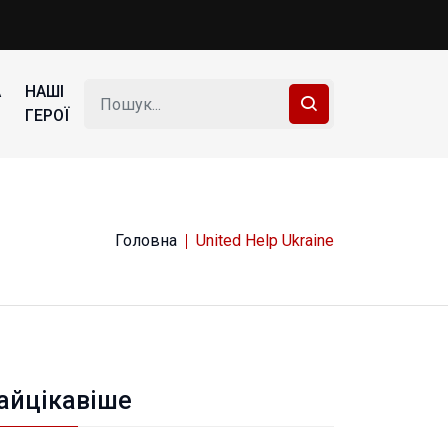
А
НАШІ
ГЕРОЇ
Головна
United Help Ukraine
айцікавіше