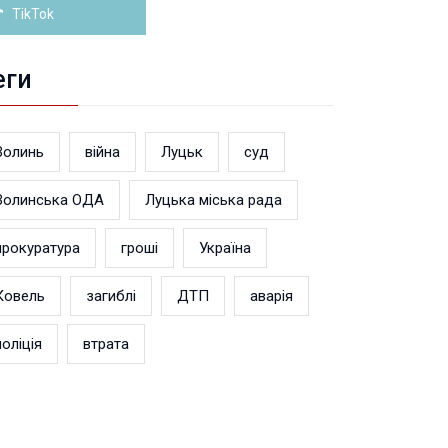
TikTok
еги
Волинь
війна
Луцьк
суд
Волинська ОДА
Луцька міська рада
прокуратура
гроші
Україна
Ковель
загиблі
ДТП
аварія
поліція
втрата