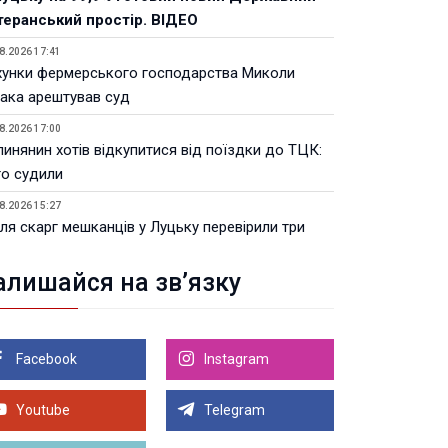
теранський простір. ВІДЕО
8.2026 17:41
хунки фермерського господарства Миколи
ака арештував суд
8.2026 17:00
инянин хотів відкупитися від поїздки до ТЦК:
го судили
8.2026 15:27
ля скарг мешканців у Луцьку перевірили три
риття
алишайся на зв’язку
8.2026 14:51
ертельна ДТП на Соборності: петиція про
мери набрала 300 голосів
Facebook
Instagram
8.2026 14:43
 зрозуміти, що сажовий фільтр потребує
далення: поради для водіїв
Youtube
Telegram
Більше новин