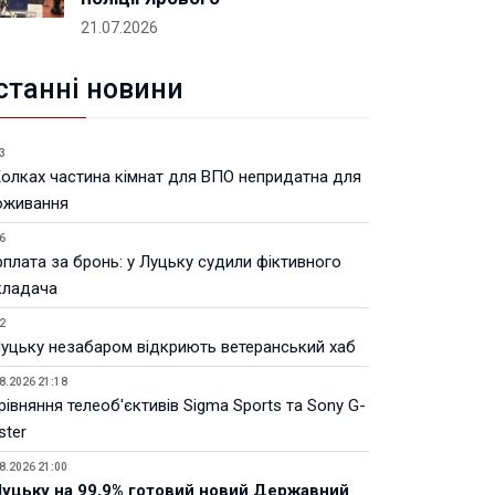
21.07.2026
станні новини
3
Колках частина кімнат для ВПО непридатна для
оживання
6
рплата за бронь: у Луцьку судили фіктивного
кладача
2
Луцьку незабаром відкриють ветеранський хаб
8.2026 21:18
івняння телеоб'єктивів Sigma Sports та Sony G-
ster
8.2026 21:00
Луцьку на 99,9% готовий новий Державний