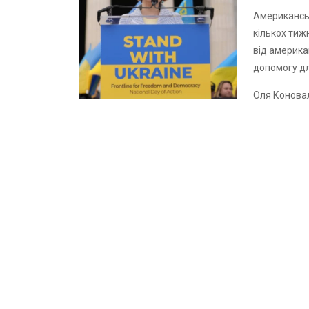
Американськ
кількох тиж
від америка
допомогу дл
Оля Конова