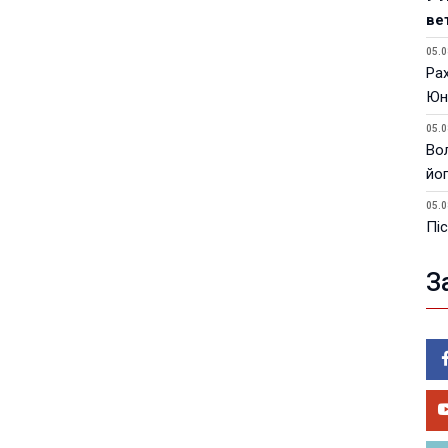
ве
05.0
Ра
Юн
05.0
Вол
йо
05.0
Піс
ук
З
05.0
См
ка
05.0
Як
ви