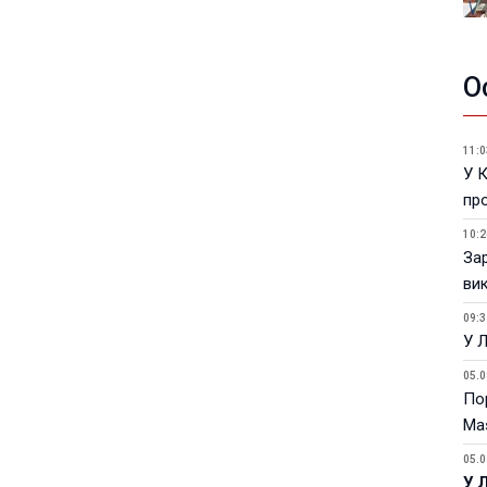
О
11:0
У 
пр
10:2
За
ви
09:3
У 
05.0
Пор
Ma
05.0
У 