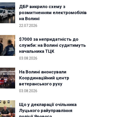
ДБР викрило схему з
розмитненням електромобілів
на Волині
22.07.2026
$7000 за непридатність до
служби: на Волині судитимуть
начальника ТЦК
03.08.2026
На Волині анонсували
Координаційний центр
ветеранського руху
03.08.2026
Що у декларації очільника
Луцького райуправління
поліції Ярового