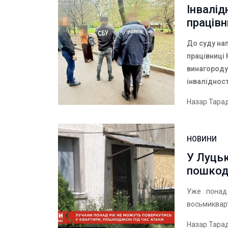
Інвалід
працівн
До суду на
працівниці 
винагороду
інваліднос
Назар Тара
НОВИНИ
У Луцьк
пошкод
Уже понад
восьмикварт
Назар Тара