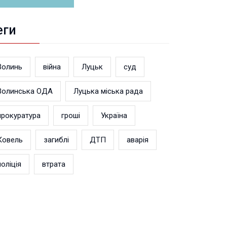
еги
Волинь
війна
Луцьк
суд
Волинська ОДА
Луцька міська рада
прокуратура
гроші
Україна
Ковель
загиблі
ДТП
аварія
поліція
втрата