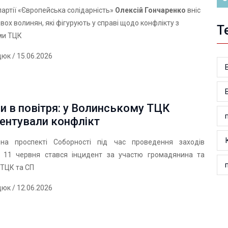
партії «Європейська солідарність»
Олексій Гончаренко
вніс
двох волинян, які фігурують у справі щодо конфлікту з
Т
ми ТЦК
дюк
/ 15.06.2026
и в повітря: у Волинському ТЦК
ентували конфлікт
на проспекті Соборності під час проведення заходів
 11 червня стався інцидент за участю громадянина та
 ТЦК та СП
дюк
/ 12.06.2026