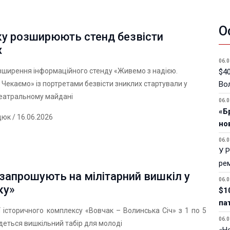
О
ку розширюють стенд безвісти
х
06.0
зширення інформаційного стенду «Живемо з надією.
$40
 Чекаємо» із портретами безвісти зниклих стартували у
Вол
Театральному майдані
06.0
«Б
дюк
/ 16.06.2026
но
06.0
У 
ре
запрошують на мілітарний вишкіл у
06.0
ку»
$1
па
ї історичного комплексу «Вовчак – Волинська Січ» з 1 по 5
06.0
деться вишкільний табір для молоді