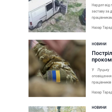
Нардеп від 
заставу за 
працівника
Назар Тара
НОВИНИ
Постріл
проком
У Луцьку 
оповіщення
працівників
Назар Тара
НОВИНИ