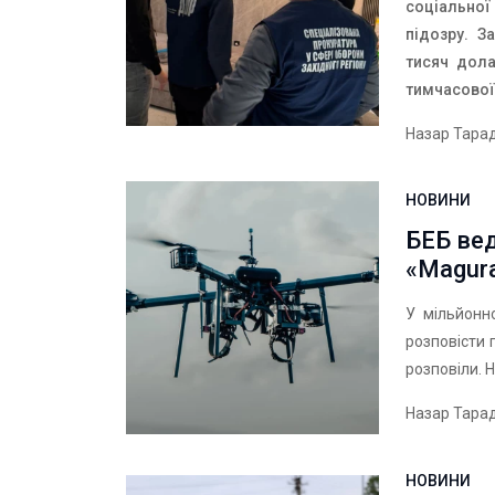
соціально
підозру.
З
тисяч дола
тимчасової
Назар Тара
НОВИНИ
БЕБ вед
«Magur
У мільйонн
розповісти 
розповіли. 
Назар Тара
НОВИНИ