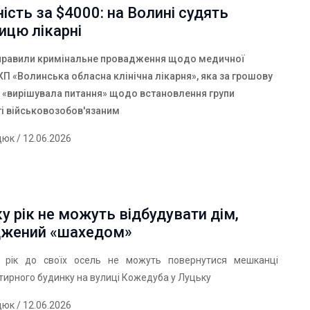
ність за $4000: на Волині судять
ицю лікарні
правили кримінальне провадження щодо медичної
КП «Волинська обласна клінічна лікарня», яка за грошову
 «вирішувала питання» щодо встановлення групи
ті військовозобов'язаним
дюк
/ 12.06.2026
у рік не можуть відбудувати дім,
жений «шахедом»
 рік до своїх осель не можуть повернутися мешканці
ирного будинку на вулиці Кожедуба у Луцьку
дюк
/ 12.06.2026