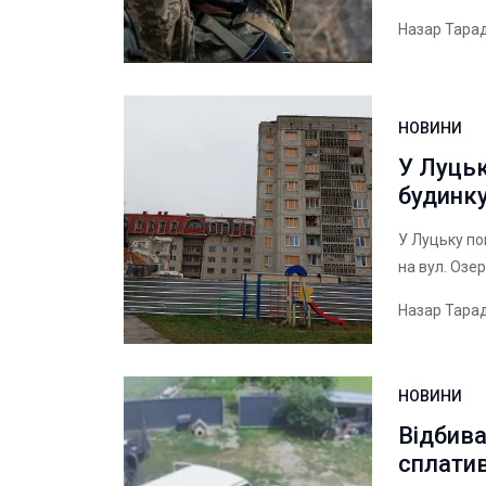
Назар Тара
НОВИНИ
У Луць
будинку
У Луцьку по
на вул. Озе
Назар Тара
НОВИНИ
Відбива
сплатив