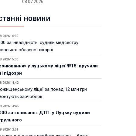
08.07.2026
станні новини
8.2026 16:30
00 за інвалідність: судили медсестру
инської обласної лікарні
8.2026 15:30
ронювання» у луцькому ліцеї №15: вручили
ві підозри
8.2026 14:42
Рожищенському ліцеї за понад 12 млн грн
монтують харчоблок
8.2026 13:46
000 за «списане» ДТП: у Луцьку судили
трульного
8.2026 12:51