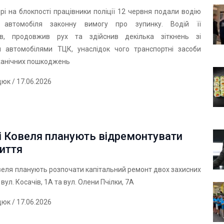
і на блокпості працівники поліції 12 червня подали водію
о автомобіля законну вимогу про зупинку. Водій її
ав, продовжив рух та здійснив декілька зіткнень зі
 автомобілями ТЦК, унаслідок чого транспортні засоби
ханічних пошкоджень
дюк
/ 17.06.2026
і Ковеля планують відремонтувати
иття
веля планують розпочати капітальний ремонт двох захисних
вул. Косачів, 1А та вул. Олени Пчілки, 7А
дюк
/ 17.06.2026