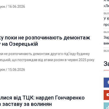
«Не
«Л
дюк
/ 16.06.2026
06.0
У 
пр
06.0
ку поки не розпочинають демонтаж
За
 на Озерецькій
ви
06.0
ки не розпочинають демонтаж другого під’їзду будинку
У 
рецькій, що постраждав від атаки росіян в червні 2025 року
З
05.0
Пор
дюк
/ 15.06.2026
Ma
05.0
У 
ве
лися від ТЦК: нардеп Гончаренко
 заставу за волинян