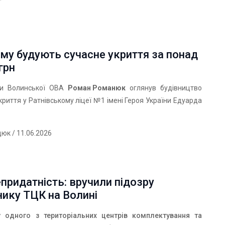
му будують сучасне укриття за понад
грн
ови Волинської ОВА
Роман Романюк
оглянув будівництво
криття у Ратнівському ліцеї №1 імені Героя України Едуарда
дюк
/ 11.06.2026
епридатність: вручили підозру
ику ТЦК на Волині
 одного з територіальних центрів комплектування та