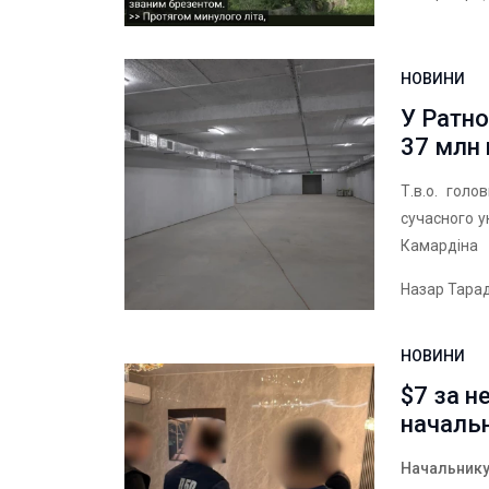
НОВИНИ
У Ратно
37 млн 
Т.в.о. гол
сучасного у
Камардіна
Назар Тара
НОВИНИ
$7 за н
начальн
Начальнику