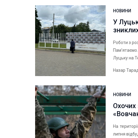
НОВИНИ
У Луць
зникли
Роботи з ро
Пам’ятаємо.
Луцьку на 
Назар Тара
НОВИНИ
Охочих 
«Вовча
На територі
липня відбу