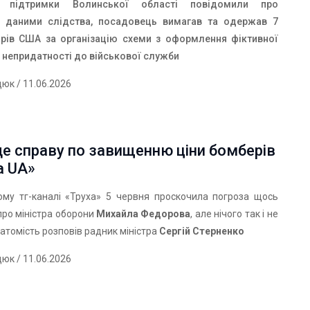
ї підтримки Волинської області повідомили про
а даними слідства, посадовець вимагав та одержав 7
рів США за організацію схеми з оформлення фіктивної
 непридатності до військової служби
дюк
/ 11.06.2026
е справу по завищенню ціни бомберів
a UA»
ому тг-каналі «Труха» 5 червня проскочила погроза щось
про міністра оборони
Михайла Федорова
, але нічого так і не
Натомість розповів радник міністра
Сергій Стерненко
дюк
/ 11.06.2026