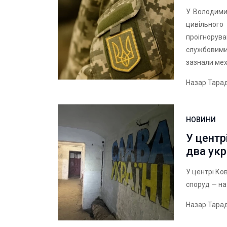
У Володимир
цивільног
проігнорув
службовими
зазнали ме
Назар Тара
НОВИНИ
У центр
два укр
У центрі Ко
споруд — на 
Назар Тара