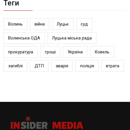
Теги
Волинь
війна
Луцьк
суд
Волинська ОДА
Луцька міська рада
прокуратура
гроші
Україна
Ковель
загиблі
ДТП
аварія
поліція
втрата