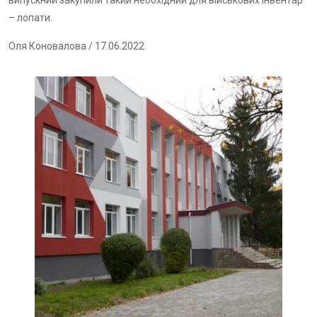
випускний закупили такий необхідний для військових інвентар
– лопати.
Оля Коновалова
/ 17.06.2022