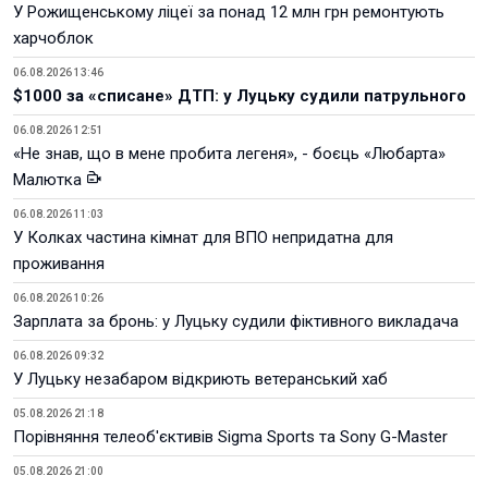
У Рожищенському ліцеї за понад 12 млн грн ремонтують
харчоблок
06.08.2026 13:46
$1000 за «списане» ДТП: у Луцьку судили патрульного
06.08.2026 12:51
«Не знав, що в мене пробита легеня», - боєць «Любарта»
Малютка
06.08.2026 11:03
У Колках частина кімнат для ВПО непридатна для
проживання
06.08.2026 10:26
Зарплата за бронь: у Луцьку судили фіктивного викладача
06.08.2026 09:32
У Луцьку незабаром відкриють ветеранський хаб
05.08.2026 21:18
Порівняння телеоб'єктивів Sigma Sports та Sony G-Master
05.08.2026 21:00