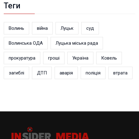
Теги
Волинь
війна
Луцьк
суд
Волинська ОДА
Луцька міська рада
прокуратура
гроші
Україна
Ковель
загиблі
ДТП
аварія
поліція
втрата