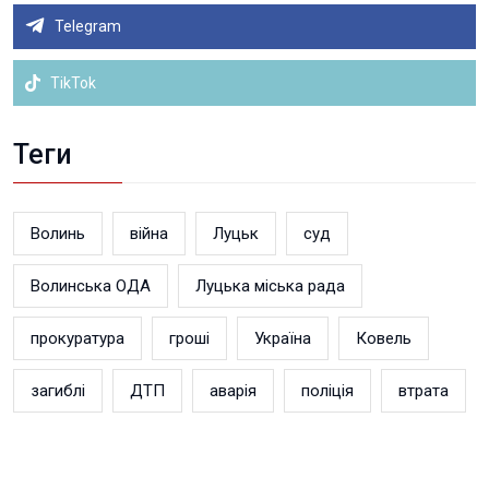
Telegram
TikTok
Теги
Волинь
війна
Луцьк
суд
Волинська ОДА
Луцька міська рада
прокуратура
гроші
Україна
Ковель
загиблі
ДТП
аварія
поліція
втрата