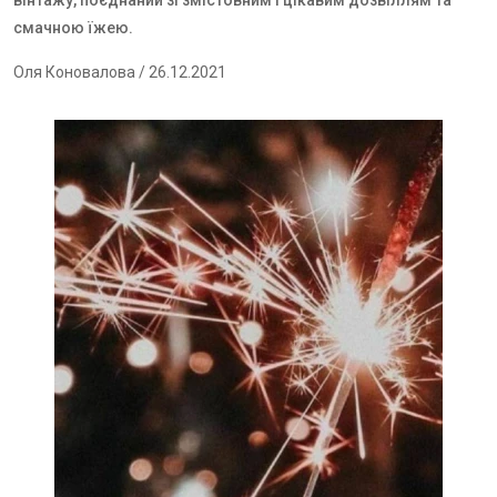
вінтажу, поєднаний зі змістовним і цікавим дозвіллям та
смачною їжею.
Оля Коновалова
/ 26.12.2021