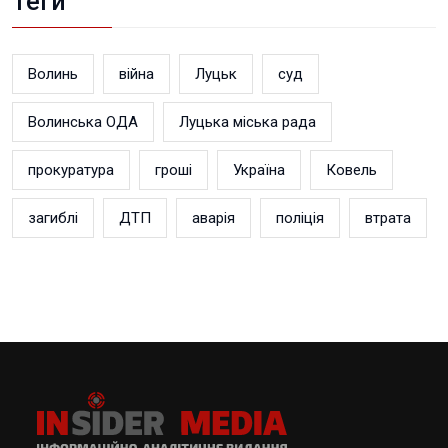
Теги
Волинь
війна
Луцьк
суд
Волинська ОДА
Луцька міська рада
прокуратура
гроші
Україна
Ковель
загиблі
ДТП
аварія
поліція
втрата