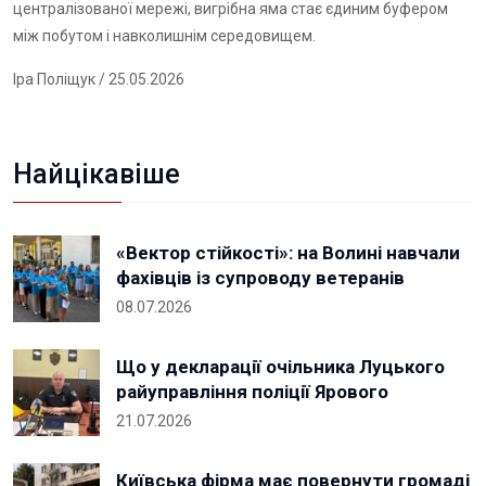
централізованої мережі, вигрібна яма стає єдиним буфером
між побутом і навколишнім середовищем.
Іра Поліщук
/ 25.05.2026
Найцікавіше
«Вектор стійкості»: на Волині навчали
фахівців із супроводу ветеранів
08.07.2026
Що у декларації очільника Луцького
райуправління поліції Ярового
21.07.2026
Київська фірма має повернути громаді