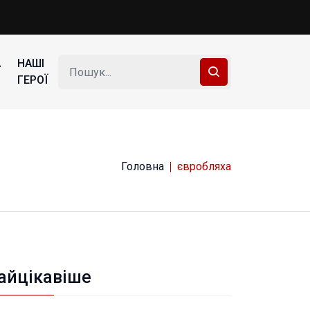
А
НАШІ
ГЕРОЇ
Головна
євробляха
айцікавіше