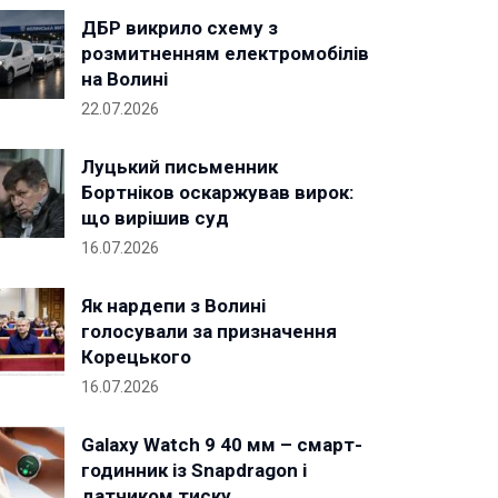
ДБР викрило схему з
розмитненням електромобілів
на Волині
22.07.2026
Луцький письменник
Бортніков оскаржував вирок:
що вирішив суд
16.07.2026
Як нардепи з Волині
голосували за призначення
Корецького
16.07.2026
Galaxy Watch 9 40 мм – смарт-
годинник із Snapdragon і
датчиком тиску