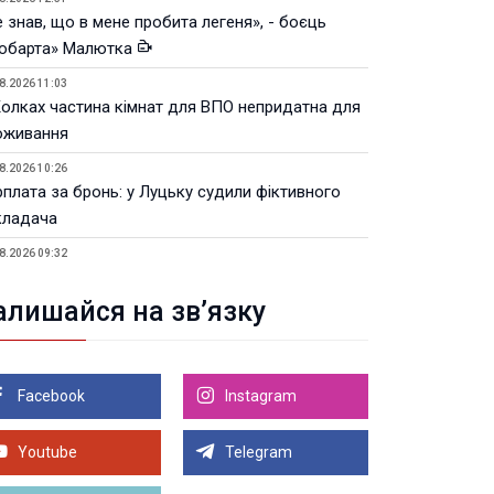
 знав, що в мене пробита легеня», - боєць
юбарта» Малютка
8.2026 11:03
Колках частина кімнат для ВПО непридатна для
оживання
8.2026 10:26
рплата за бронь: у Луцьку судили фіктивного
кладача
8.2026 09:32
Луцьку незабаром відкриють ветеранський хаб
алишайся на зв’язку
8.2026 21:18
івняння телеоб'єктивів Sigma Sports та Sony G-
ster
Facebook
Instagram
8.2026 21:00
Луцьку на 99,9% готовий новий Державний
теранський простір. ВІДЕО
Youtube
Telegram
Більше новин