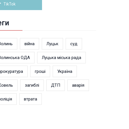
TikTok
еги
Волинь
війна
Луцьк
суд
Волинська ОДА
Луцька міська рада
прокуратура
гроші
Україна
Ковель
загиблі
ДТП
аварія
поліція
втрата