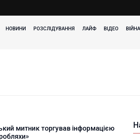
НОВИНИ
РОЗСЛІДУВАННЯ
ЛАЙФ
ВІДЕО
ВІЙН
Н
ький митник торгував інформацією
вробляхи»