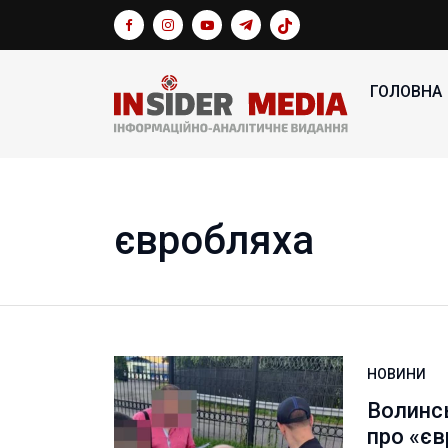
ГОЛОВНА
євробляха
НОВИНИ
Волинс
про «є