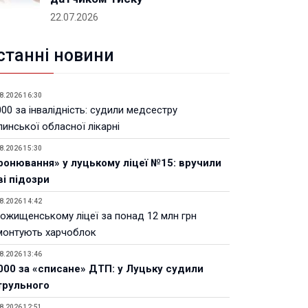
22.07.2026
станні новини
8.2026 16:30
00 за інвалідність: судили медсестру
инської обласної лікарні
8.2026 15:30
ронювання» у луцькому ліцеї №15: вручили
ві підозри
8.2026 14:42
Рожищенському ліцеї за понад 12 млн грн
монтують харчоблок
8.2026 13:46
000 за «списане» ДТП: у Луцьку судили
трульного
8.2026 12:51