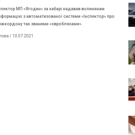
спектор МП «Ягодин» за хабарі надавав волинянам
нформацію з автоматизованої системи «Інспектор» про
ржкордону так званими «євробляхами».
лова
/ 10.07.2021