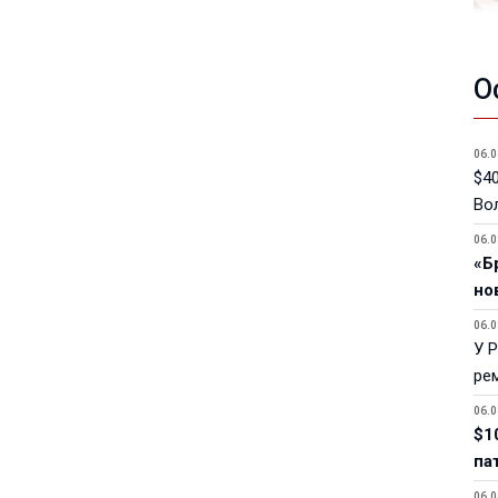
О
06.0
$40
Вол
06.0
«Б
но
06.0
У 
ре
06.0
$1
па
06.0