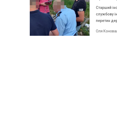
Старший ін
службову і
перетин де
Оля Конова