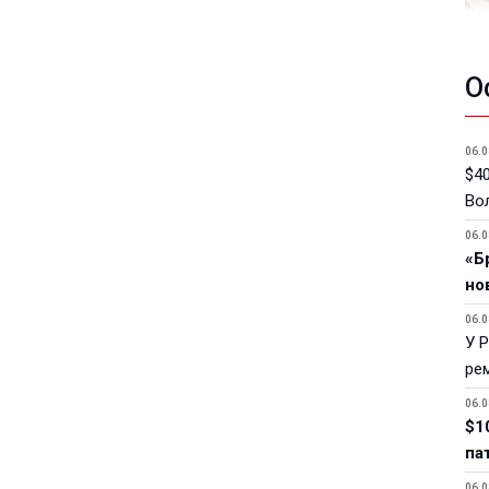
О
06.0
$40
Вол
06.0
«Б
но
06.0
У 
ре
06.0
$1
па
06.0