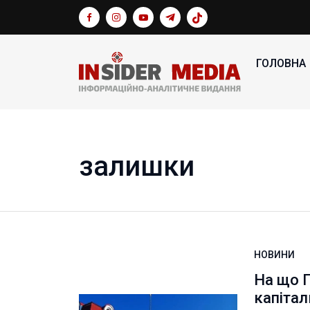
ГОЛОВНА
залишки
НОВИНИ
На що П
капітал