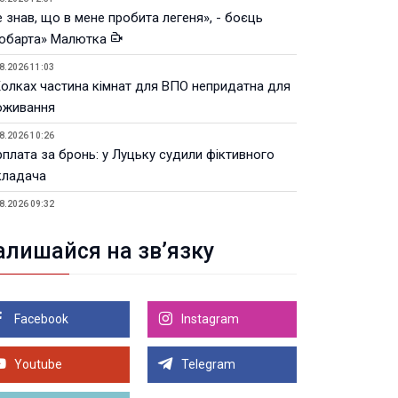
 знав, що в мене пробита легеня», - боєць
юбарта» Малютка
8.2026 11:03
Колках частина кімнат для ВПО непридатна для
оживання
8.2026 10:26
рплата за бронь: у Луцьку судили фіктивного
кладача
8.2026 09:32
Луцьку незабаром відкриють ветеранський хаб
алишайся на зв’язку
8.2026 21:18
івняння телеоб'єктивів Sigma Sports та Sony G-
ster
Facebook
Instagram
8.2026 21:00
Луцьку на 99,9% готовий новий Державний
теранський простір. ВІДЕО
Youtube
Telegram
Більше новин