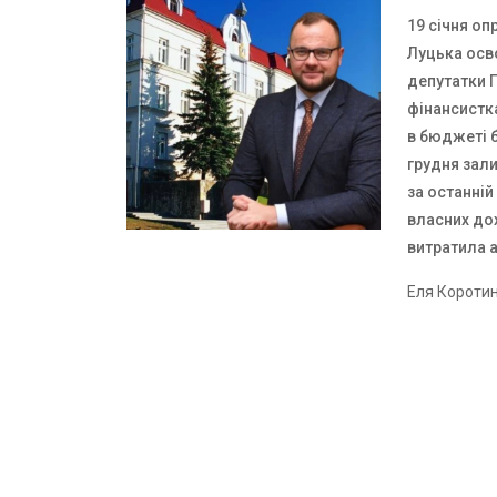
19 січня оп
Луцька осво
депутатки 
фінансистк
в бюджеті б
грудня зали
за останні
власних дох
витратила а
Еля Короти