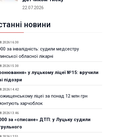
22.07.2026
станні новини
8.2026 16:30
00 за інвалідність: судили медсестру
инської обласної лікарні
8.2026 15:30
ронювання» у луцькому ліцеї №15: вручили
ві підозри
8.2026 14:42
Рожищенському ліцеї за понад 12 млн грн
монтують харчоблок
8.2026 13:46
000 за «списане» ДТП: у Луцьку судили
трульного
8.2026 12:51