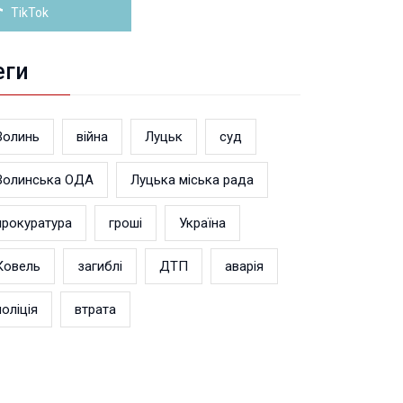
TikTok
еги
Волинь
війна
Луцьк
суд
Волинська ОДА
Луцька міська рада
прокуратура
гроші
Україна
Ковель
загиблі
ДТП
аварія
поліція
втрата