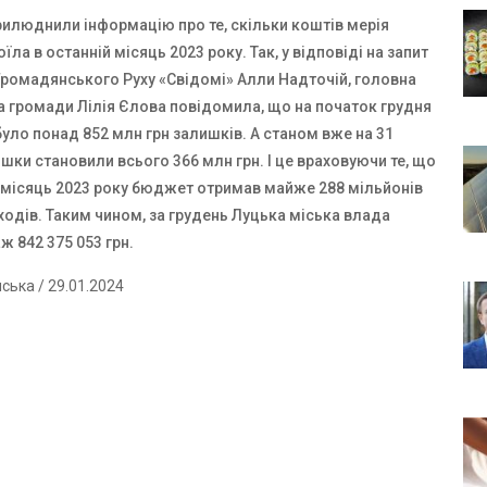
рилюднили інформацію про те, скільки коштів мерія
їла в останній місяць 2023 року. Так, у відповіді на запит
Громадянського Руху «Свідомі» Алли Надточій, головна
а громади Лілія Єлова повідомила, що на початок грудня
уло понад 852 млн грн залишків. А станом вже на 31
шки становили всього 366 млн грн. І це враховуючи те, що
й місяць 2023 року бюджет отримав майже 288 мільйонів
одів. Таким чином, за грудень Луцька міська влада
ж 842 375 053 грн.
нська
/ 29.01.2024