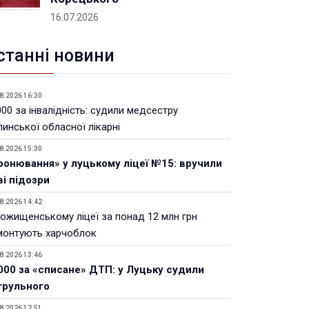
16.07.2026
станні новини
8.2026 16:30
00 за інвалідність: судили медсестру
инської обласної лікарні
8.2026 15:30
ронювання» у луцькому ліцеї №15: вручили
ві підозри
8.2026 14:42
Рожищенському ліцеї за понад 12 млн грн
монтують харчоблок
8.2026 13:46
000 за «списане» ДТП: у Луцьку судили
трульного
8.2026 12:51