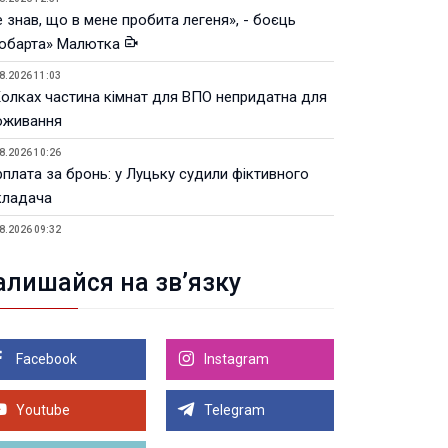
 знав, що в мене пробита легеня», - боєць
юбарта» Малютка
8.2026 11:03
Колках частина кімнат для ВПО непридатна для
оживання
8.2026 10:26
рплата за бронь: у Луцьку судили фіктивного
кладача
8.2026 09:32
Луцьку незабаром відкриють ветеранський хаб
алишайся на зв’язку
8.2026 21:18
івняння телеоб'єктивів Sigma Sports та Sony G-
ster
Facebook
Instagram
8.2026 21:00
Луцьку на 99,9% готовий новий Державний
теранський простір. ВІДЕО
Youtube
Telegram
Більше новин