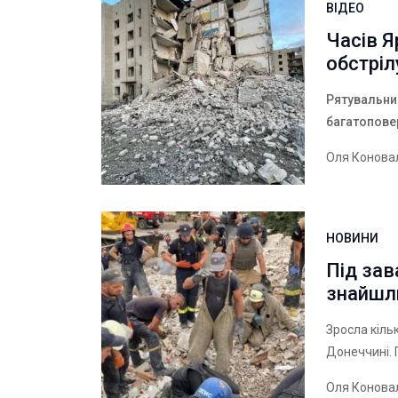
ВІДЕО
Часів Я
обстріл
Рятувальник
багатоповер
Оля Конова
НОВИНИ
Під за
знайшли
Зросла кіль
Донеччині. 
Оля Конова