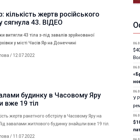
р: кількість жертв російського
у сягнула 43. ВІДЕО
О
и витягли 43 тіла з-під завалів зруйнованої
хівки у місті Часів Яр на Донеччині
06.0
$40
лова
/ 12.07.2022
Вол
06.0
«Б
но
06.0
валами будинку в Часовому Яру
У 
 вже 19 тіл
ре
кість жертв ракетного обстрілу в Часовому Яру на
06.0
$1
Під завалами житлового будинку знайшли вже 19 тіл.
па
лова
/ 11.07.2022
06.0