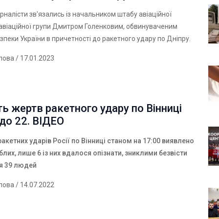
урналісти зв'язались із начальником штабу авіаційної
авіаційної групи Дмитром Голенковим, обвинуваченим
пеки України в причетності до ракетного удару по Дніпру.
лова
/ 17.01.2023
ть жертв ракетного удару по Вінниці
до 22. ВІДЕО
акетних ударів Росії по Вінниці станом на 17:00 виявлено
иблих, лише 6 із них вдалося опізнати, зниклими безвісти
я 39 людей
лова
/ 14.07.2022