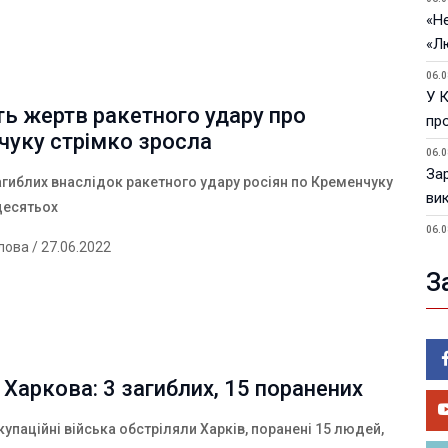
«Не
«Л
06.0
У 
ть жертв ракетного удару про
пр
чуку стрімко зросла
06.0
За
агиблих внаслідок ракетного удару росіян по Кременчуку
ви
десятьох
06.0
лова
/ 27.06.2022
У 
З
05.0
Пор
Ma
05.0
У 
 Харкова: 3 загиблих, 15 поранених
ве
купаційні війська обстріляли Харків, поранені 15 людей,