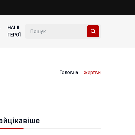
А
НАШІ
ГЕРОЇ
Головна
жертви
айцікавіше