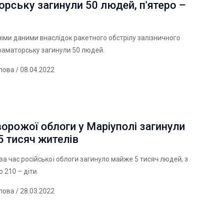
рську загинули 50 людей, п'ятеро –
іми даними внаслідок ракетного обстрілу залізничного
раматорську загинули 50 людей.
лова
/ 08.04.2022
ворожої облоги у Маріуполі загинули
 тисяч жителів
 за час російської облоги загинуло майже 5 тисяч людей, з
 210 – діти.
лова
/ 28.03.2022