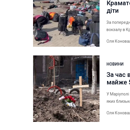
Крамато
діти
За попередн
вокзалу в К
Оля Конова
НОВИНИ
За час 
майже 5
У Маріуполі
яких близько
Оля Конова