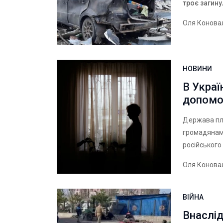
троє загин
Оля Конова
НОВИНИ
В Украї
допомо
Держава пл
громадянам,
російського 
Оля Конова
ВІЙНА
Внаслід