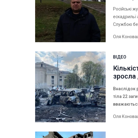
Російські ж
ескадрильї 
Службою без
Оля Конова
ВІДЕО
Кількіс
зросла 
Внаслідок р
тіла 22 заг
вважаютьс
Оля Конова