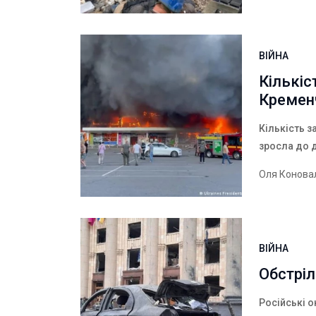
ВІЙНА
Кількіс
Кремен
Кількість з
зросла до 
Оля Конова
ВІЙНА
Обстріл
Російські о