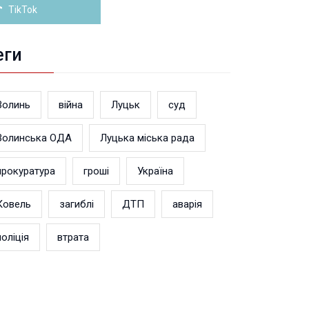
TikTok
еги
Волинь
війна
Луцьк
суд
Волинська ОДА
Луцька міська рада
прокуратура
гроші
Україна
Ковель
загиблі
ДТП
аварія
поліція
втрата