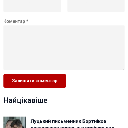
Коментар *
Найцікавіше
Луцький письменник Бортніков
оскаржував вирок: що вирішив суд