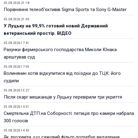
05.08.2026 21:18
Порівняння телеоб'єктивів Sigma Sports та Sony G-Master
05.08.2026 21:00
У Луцьку на 99,9% готовий новий Державний
ветеранський простір. ВІДЕО
05.08.2026 17:41
Рахунки фермерського господарства Миколи Юнака
арештував суд
05.08.2026 17:00
Волинянин хотів відкупитися від поїздки до ТЦК: його
судили
05.08.2026 15:27
Після скарг мешканців у Луцьку перевірили три укриття
05.08.2026 14:51
Смертельна ДТП на Соборності: петиція про камери набрала
300 голосів
05.08.2026 14:43
Як зрозуміти, що сажовий фільтр потребує видалення: