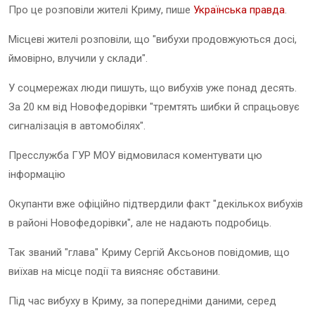
Про це розповіли
жителі Криму
, пише
Українськ
а
правд
а
.
Місцеві жителі розповіли, що "вибухи продовжуються досі,
ймовірно, влучили у склади".
У соцмережах люди пишуть, що вибухів уже понад десять.
За 20 км від Новофедорівки "тремтять шибки й спрацьовує
сигналізація в автомобілях".
Пресслужба ГУР МОУ відмовилася коментувати цю
інформацію
Окупанти вже офіційно підтвердили факт "декількох вибухів
в районі Новофедорівки", але не надають подробиць.
Так званий "глава" Криму Сергій Аксьонов повідомив, що
виїхав на місце події та виясняє обставини.
Під час вибуху в Криму, за попередніми даними, серед