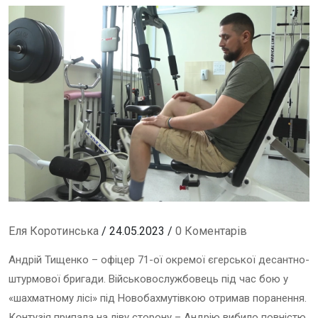
Еля Коротинська
/ 24.05.2023 /
0 Коментарів
Андрій Тищенко – офіцер 71-ої окремої єгерської десантно-
штурмової бригади. Військовослужбовець під час бою у
«шахматному лісі» під Новобахмутівкою отримав поранення.
Контузія припала на ліву сторону – Андрію вибило повністю