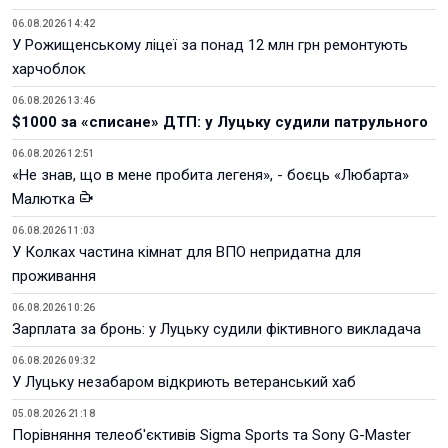
06.08.2026 14:42
У Рожищенському ліцеї за понад 12 млн грн ремонтують
харчоблок
06.08.2026 13:46
$1000 за «списане» ДТП: у Луцьку судили патрульного
06.08.2026 12:51
«Не знав, що в мене пробита легеня», - боєць «Любарта»
Малютка
06.08.2026 11:03
У Колках частина кімнат для ВПО непридатна для
проживання
06.08.2026 10:26
Зарплата за бронь: у Луцьку судили фіктивного викладача
06.08.2026 09:32
У Луцьку незабаром відкриють ветеранський хаб
05.08.2026 21:18
Порівняння телеоб'єктивів Sigma Sports та Sony G-Master