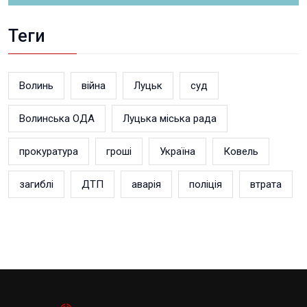
Теги
Волинь
війна
Луцьк
суд
Волинська ОДА
Луцька міська рада
прокуратура
гроші
Україна
Ковель
загиблі
ДТП
аварія
поліція
втрата