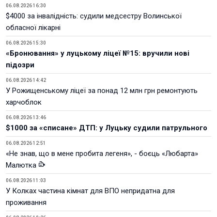
06.08.2026 16:30
$4000 за інвалідність: судили медсестру Волинської
обласної лікарні
06.08.2026 15:30
«Бронювання» у луцькому ліцеї №15: вручили нові
підозри
06.08.2026 14:42
У Рожищенському ліцеї за понад 12 млн грн ремонтують
харчоблок
06.08.2026 13:46
$1000 за «списане» ДТП: у Луцьку судили патрульного
06.08.2026 12:51
«Не знав, що в мене пробита легеня», - боєць «Любарта»
Малютка
06.08.2026 11:03
У Колках частина кімнат для ВПО непридатна для
проживання