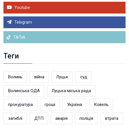
Youtube
Telegram
TikTok
Теги
Волинь
війна
Луцьк
суд
Волинська ОДА
Луцька міська рада
прокуратура
гроші
Україна
Ковель
загиблі
ДТП
аварія
поліція
втрата