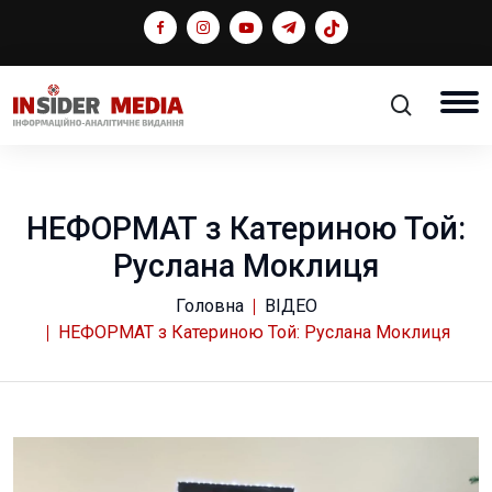
НЕФОРМАТ з Катериною Той:
Руслана Моклиця
Головна
ВІДЕО
НЕФОРМАТ з Катериною Той: Руслана Моклиця