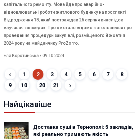
капітального ремонту. Мова йде про аварійно-
відновлювальні роботи житлового будинку на проспекті
Відродження 18, який постраждав 26 серпня внаслідок
влучання «шахеда». Про це стало відомо з оголошення про
проведення процедури закупівлі, розміщеного 8 жовтня
2024 року на майданчику
ProZorro
.
Еля Коротинська
/ 09.10.2024
1
2
3
4
5
6
7
8
9
10
20
21
...
Найцікавіше
Доставка суші в Тернополі: 5 закладів,
які реально тримають якість