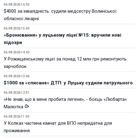
06.08.2026 16:30
$4000 за інвалідність: судили медсестру Волинської
обласної лікарні
06.08.2026 15:30
«Бронювання» у луцькому ліцеї №15: вручили нові
підозри
06.08.2026 14:42
У Рожищенському ліцеї за понад 12 млн грн ремонтують
харчоблок
06.08.2026 13:46
$1000 за «списане» ДТП: у Луцьку судили патрульного
06.08.2026 12:51
«Не знав, що в мене пробита легеня», - боєць «Любарта»
Малютка
06.08.2026 11:03
У Колках частина кімнат для ВПО непридатна для
проживання