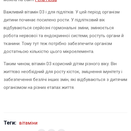
Важливий вітамін D3 і для підлітків. У цей період організм
дитини починає посилено рости. У підлітковий вік
відбуваються серйозні гормональні зміни, змінюється
робота нервової та ендокринної системи, ростуть органи й
тканини. Тому тут теж потрібно забезпечити організм
достатньою кількістю цього мікроелемента.
Таким чином, вітамін D3 корисний дітям різного віку. Він
життєво необхідний для росту кісток, зміцнення імунітету і
забезпечення безлічі інших змін, які відбуваються з дитячим
організмом на різних етапах життя.
Теги:
вітаміни