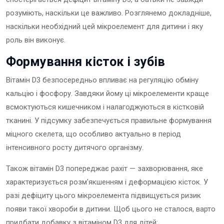
розуміють, наскільки це важливо. Розглянемо докладніше,
наскільки необхідний цей мікроелемент для дитини і яку
роль він виконує.
Формування кісток і зубів
Вітамін D3 безпосередньо впливає на регуляцію обміну
кальцію і фосфору. Завдяки йому ці мікроелементи краще
всмоктуються кишечником і налагоджуються в кістковій
тканині. У підсумку забезпечується правильне формування
міцного скелета, що особливо актуально в період
інтенсивного росту дитячого організму.
Також вітамін D3 попереджає рахіт — захворювання, яке
характеризується розм'якшенням і деформацією кісток. У
разі дефіциту цього мікроелемента підвищується ризик
появи такої хвороби в дитини. Щоб цього не сталося, варто
придбати добавку з вітаміном D3 для дітей: