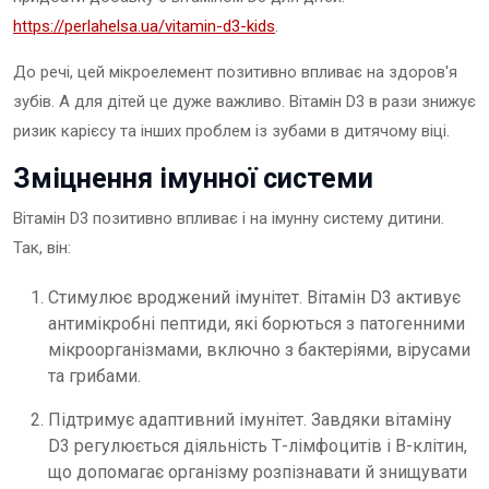
https://perlahelsa.ua/vitamin-d3-kids
.
До речі, цей мікроелемент позитивно впливає на здоров'я
зубів. А для дітей це дуже важливо. Вітамін D3 в рази знижує
ризик карієсу та інших проблем із зубами в дитячому віці.
Зміцнення імунної системи
Вітамін D3 позитивно впливає і на імунну систему дитини.
Так, він:
Стимулює вроджений імунітет. Вітамін D3 активує
антимікробні пептиди, які борються з патогенними
мікроорганізмами, включно з бактеріями, вірусами
та грибами.
Підтримує адаптивний імунітет. Завдяки вітаміну
D3 регулюється діяльність Т-лімфоцитів і B-клітин,
що допомагає організму розпізнавати й знищувати