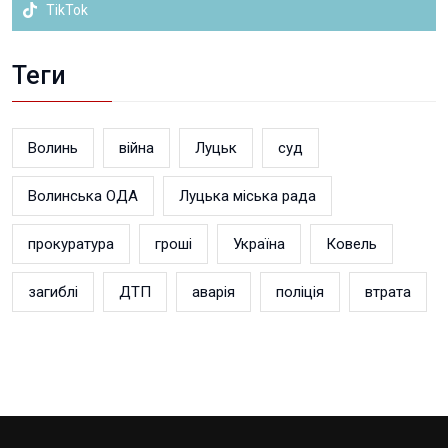
TikTok
Теги
Волинь
війна
Луцьк
суд
Волинська ОДА
Луцька міська рада
прокуратура
гроші
Україна
Ковель
загиблі
ДТП
аварія
поліція
втрата