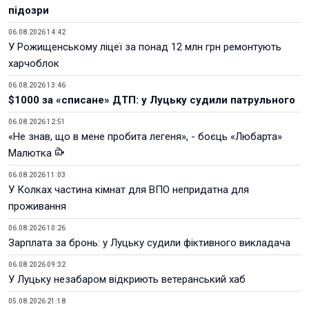
підозри
06.08.2026 14:42
У Рожищенському ліцеї за понад 12 млн грн ремонтують
харчоблок
06.08.2026 13:46
$1000 за «списане» ДТП: у Луцьку судили патрульного
06.08.2026 12:51
«Не знав, що в мене пробита легеня», - боєць «Любарта»
Малютка
06.08.2026 11:03
У Колках частина кімнат для ВПО непридатна для
проживання
06.08.2026 10:26
Зарплата за бронь: у Луцьку судили фіктивного викладача
06.08.2026 09:32
У Луцьку незабаром відкриють ветеранський хаб
05.08.2026 21:18