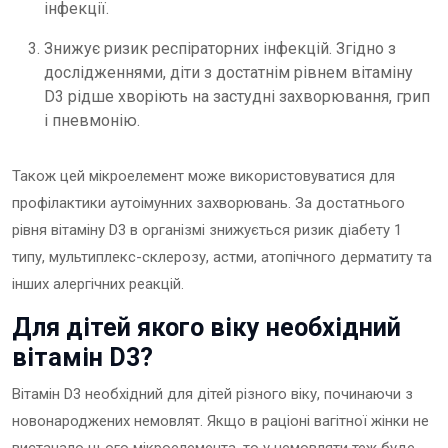
інфекції.
Знижує ризик респіраторних інфекцій. Згідно з
дослідженнями, діти з достатнім рівнем вітаміну
D3 рідше хворіють на застудні захворювання, грип
і пневмонію.
Також цей мікроелемент може використовуватися для
профілактики аутоімунних захворювань. За достатнього
рівня вітаміну D3 в організмі знижується ризик діабету 1
типу, мультиплекс-склерозу, астми, атопічного дерматиту та
інших алергічних реакцій.
Для дітей якого віку необхідний
вітамін D3?
Вітамін D3 необхідний для дітей різного віку, починаючи з
новонароджених немовлят. Якщо в раціоні вагітної жінки не
вистачало цього мікроелемента, то у немовляти теж буде