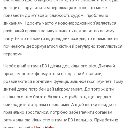
дефіцит. Порушиться мінералізація кісток, що може
призвести до м'язової слабкості, судом і проблем із
диханням. І досить часто у новонароджених з'являється
рахіт, який вражає велику кількість немовлят по всьому
світу. Якщо не вжити відповідних заходів, то в немовляти
починають деформуватися кістки й регулярно трапляються
переломи.
Необхідний вітамін D3 і дітям дошкільного віку. Дитячий
організм росте: формуються всі органи й тканини,
розвиваються когнітивні функції, зміцнюється імунітет. Тому
дитині дуже потрібен цей мікроелемент. До того ж діти
шкільного віку багато бігають, стрибають, що нерідко
призводить до травм і переломів. А щоб кістки швидко і
правильно зросталися, потрібно забезпечити організм
оптимальною кількістю вітаміну D3 і кальцію. Придбати їх
можна на сайті
Perla Helsa
.