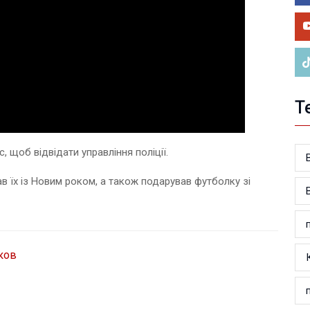
У 
ве
Т
 щоб відвідати управління поліції.
тав їх із Новим роком, а також подарував футболку зі
ков