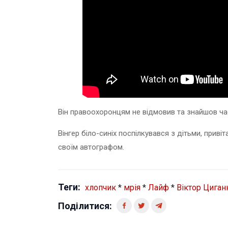
Він правоохоронцям не відмовив та знайшов час,
Вінгер біло-синіх поспілкувався з дітьми, приві
своїм автографом.
Теги:
хлопчик
*
мрія
*
Лайф
*
Віктор Циган
Поділитися: