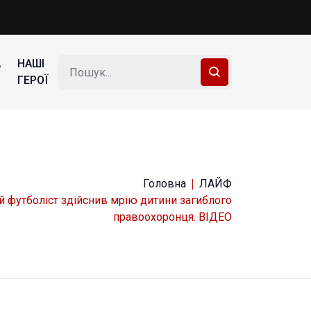
А
НАШІ
ГЕРОЇ
Головна
ЛАЙФ
й футболіст здійснив мрію дитини загиблого
правоохоронця. ВІДЕО