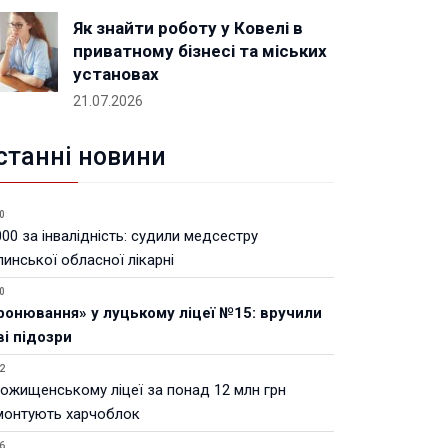
Як знайти роботу у Ковелі в
приватному бізнесі та міських
установах
21.07.2026
станні новини
0
00 за інвалідність: судили медсестру
инської обласної лікарні
0
ронювання» у луцькому ліцеї №15: вручили
ві підозри
2
Рожищенському ліцеї за понад 12 млн грн
монтують харчоблок
6