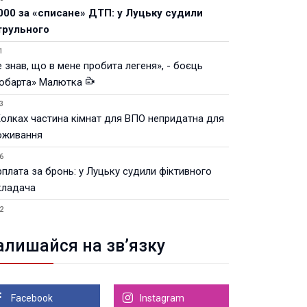
000 за «списане» ДТП: у Луцьку судили
трульного
1
 знав, що в мене пробита легеня», - боєць
юбарта» Малютка
3
Колках частина кімнат для ВПО непридатна для
оживання
6
рплата за бронь: у Луцьку судили фіктивного
кладача
2
Луцьку незабаром відкриють ветеранський хаб
алишайся на зв’язку
8.2026 21:18
івняння телеоб'єктивів Sigma Sports та Sony G-
ster
Facebook
Instagram
8.2026 21:00