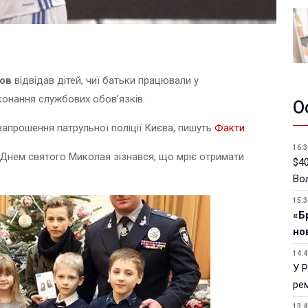
ков
відвідав дітей, чиї батьки працювали у
конання службових обов’язків.
О
 запрошення патрульної поліції Києва, пишуть
Факти
.
16:3
Днем святого Миколая зізнався, що мріє отримати
$40
Вол
15:3
«Б
но
14:4
У 
ре
13:4