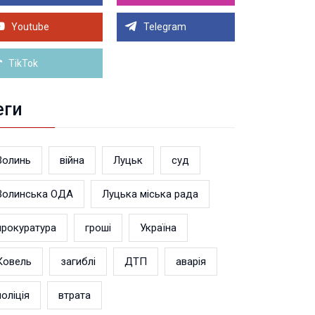
Луцьку на 99,9% готовий новий Державний
теранський простір. ВІДЕО
Youtube
Telegram
Більше новин
TikTok
еги
Волинь
війна
Луцьк
суд
Волинська ОДА
Луцька міська рада
прокуратура
гроші
Україна
Ковель
загиблі
ДТП
аварія
поліція
втрата