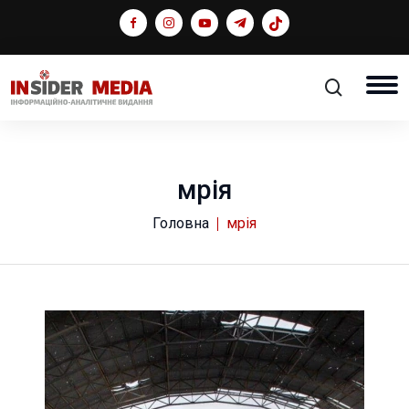
мрія
Головна
мрія