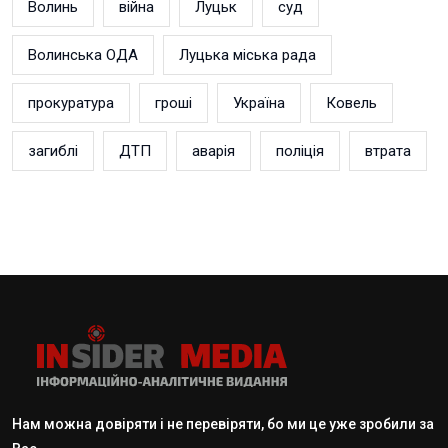
Волинь
війна
Луцьк
суд
Волинська ОДА
Луцька міська рада
прокуратура
гроші
Україна
Ковель
загиблі
ДТП
аварія
поліція
втрата
Нам можна довіряти і не перевіряти, бо ми це уже зробили за