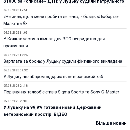
$1000 за «списане» ДТП: у Луцьку судили патрульного
06.08.2026 12:51
«Не знав, що в мене пробита легеня», - боєць «Любарта»
Малютка
06.08.2026 11:03
У Колках частина кімнат для ВПО непридатна для
проживання
06.08.2026 10:26
Зарплата за бронь: у Луцьку судили фіктивного викладача
06.08.2026 09:32
У Луцьку незабаром відкриють ветеранський хаб
05.08.2026 21:18
Порівняння телеоб'єктивів Sigma Sports та Sony G-Master
05.08.2026 21:00
У Луцьку на 99,9% готовий новий Державний
ветеранський простір. ВІДЕО
Більше новин