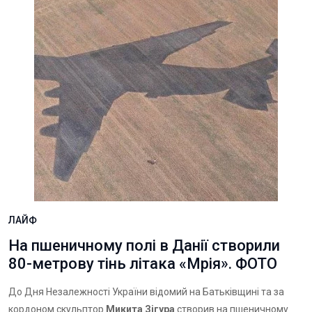
ЛАЙФ
На пшеничному полі в Данії створили
80-метрову тінь літака «Мрія». ФОТО
До Дня Незалежності України відомий на Батьківщині та за
кордоном скульптор
Микита Зігура
створив на пшеничному