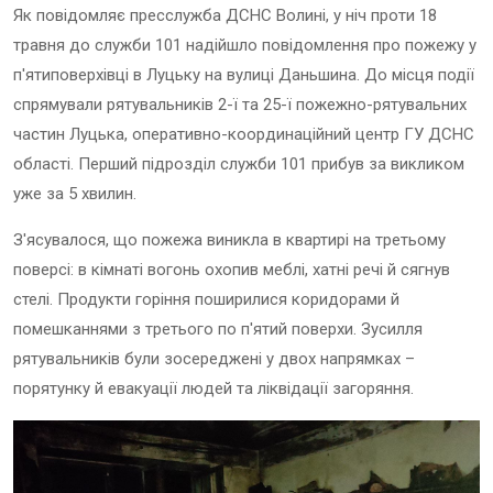
Як повідомляє пресслужба ДСНС Волині, у ніч проти 18
травня до служби 101 надійшло повідомлення про пожежу у
п'ятиповерхівці в Луцьку на вулиці Даньшина. До місця події
спрямували рятувальників 2-ї та 25-ї пожежно-рятувальних
частин Луцька, оперативно-координаційний центр ГУ ДСНС
області. Перший підрозділ служби 101 прибув за викликом
уже за 5 хвилин.
З'ясувалося, що пожежа виникла в квартирі на третьому
поверсі: в кімнаті вогонь охопив меблі, хатні речі й сягнув
стелі. Продукти горіння поширилися коридорами й
помешканнями з третього по п'ятий поверхи. Зусилля
рятувальників були зосереджені у двох напрямках –
порятунку й евакуації людей та ліквідації загоряння.