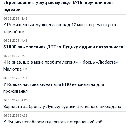
«Бронювання» у луцькому ліцеї №15: вручили нові
підозри
06.08.2026 14:42
У Рожищенському ліцеї за понад 12 млн грн ремонтують
харчоблок
06.08.2026 13:46
$1000 за «списане» ДТП: у Луцьку судили патрульного
06.08.2026 12:51
«Не знав, що в мене пробита легеня», - боєць «Любарта»
Малютка
06.08.2026 11:03
У Колках частина кімнат для ВПО непридатна для
проживання
06.08.2026 10:26
Зарплата за бронь: у Луцьку судили фіктивного викладача
06.08.2026 09:32
У Луцьку незабаром відкриють ветеранський хаб