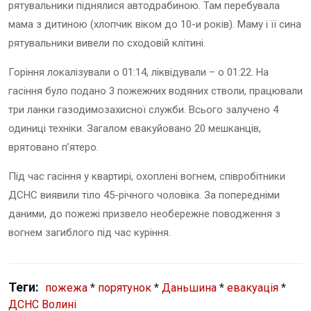
рятувальники піднялися автодрабиною. Там перебувала
мама з дитиною (хлопчик віком до 10-и років). Маму і її сина
рятувальники вивели по сходовій клітині.
Горіння локалізували о 01:14, ліквідували – о 01:22. На
гасіння було подано 3 пожежних водяних стволи, працювали
три ланки газодимозахисної служби. Всього залучено 4
одиниці техніки. Загалом евакуйовано 20 мешканців,
врятовано п’ятеро.
Під час гасіння у квартирі, охоплені вогнем, співробітники
ДСНС виявили тіло 45-річного чоловіка. За попередніми
даними, до пожежі призвело необережне поводження з
вогнем загиблого під час куріння.
Теги:
пожежа
*
порятунок
*
Даньшина
*
евакуація
*
ДСНС Волині