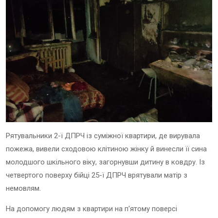
Рятувальники 2-ї ДПРЧ із суміжної квартири, де вирувала
пожежа, вивели сходовою клітиною жінку й винесли її сина
молодшого шкільного віку, загорнувши дитину в ковдру. Із
четвертого поверху бійці 25-ї ДПРЧ врятували матір з
немовлям.
На допомогу людям з квартири на п'ятому поверсі