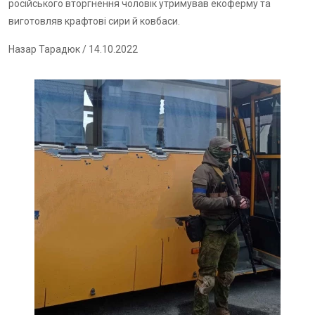
російського вторгнення чоловік утримував екоферму та
виготовляв крафтові сири й ковбаси.
Назар Тарадюк
/ 14.10.2022