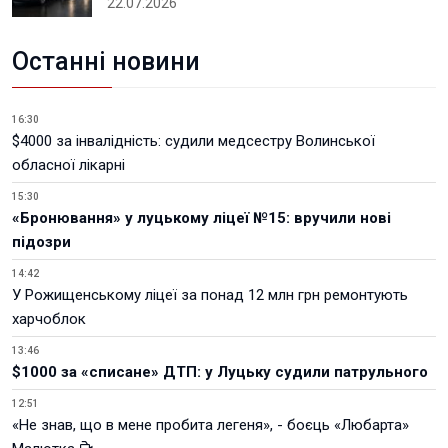
22.07.2026
Останні новини
16:30
$4000 за інвалідність: судили медсестру Волинської
обласної лікарні
15:30
«Бронювання» у луцькому ліцеї №15: вручили нові
підозри
14:42
У Рожищенському ліцеї за понад 12 млн грн ремонтують
харчоблок
13:46
$1000 за «списане» ДТП: у Луцьку судили патрульного
12:51
«Не знав, що в мене пробита легеня», - боєць «Любарта»