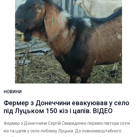
НОВИНИ
Фермер з Донеччини евакуював у село
під Луцьком 150 кіз і цапів. ВІДЕО
Фермер з Донеччини Сергій Свириденко перевіз півтори сотні
кіз та цапів у село поблизу Луцька. До повномасштабного