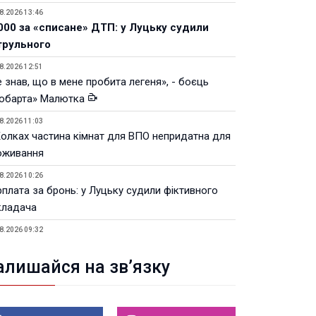
8.2026 13:46
000 за «списане» ДТП: у Луцьку судили
трульного
8.2026 12:51
 знав, що в мене пробита легеня», - боєць
юбарта» Малютка
8.2026 11:03
Колках частина кімнат для ВПО непридатна для
оживання
8.2026 10:26
рплата за бронь: у Луцьку судили фіктивного
кладача
8.2026 09:32
Луцьку незабаром відкриють ветеранський хаб
алишайся на зв’язку
8.2026 21:18
івняння телеоб'єктивів Sigma Sports та Sony G-
ster