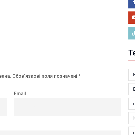
05.0
У 
ве
Т
вана.
Обов’язкові поля позначені *
Email