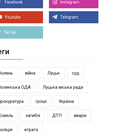
Facebook
Instagram
8.2026 21:00
Луцьку на 99,9% готовий новий Державний
теранський простір. ВІДЕО
Youtube
Telegram
Більше новин
TikTok
еги
Волинь
війна
Луцьк
суд
Волинська ОДА
Луцька міська рада
прокуратура
гроші
Україна
Ковель
загиблі
ДТП
аварія
поліція
втрата