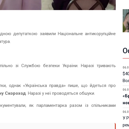
родною депутаткою заявили Національне антикорупційне
тура.
О
пільно зі Службою безпеки України. Наразі тривають
06.0
$40
Вол
тки, однак «Українська правда» пише, що йдеться про
06.0
ну Скороход
. Наразі у неї проводяться обшуки.
«Б
но
ументували, як парламентарка разом із спільниками
06.0
У 
ре