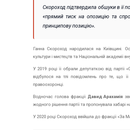
Скороход підтвердила обшуки в її п
«прямий тиск на опозицію та спро
принципову позицію».
Ганна Скороход народилася на Київщині. Осв
культури і мистецтв та Національній академії вн
У 2019 році її обрали депутаткою від партії 
відбулося на тлі повідомлень про те, що ї
правоохоронці.
Водночас голова фракції
Давид Арахамія
зви
жодного рішення партії та пропонувала хабарі 
У 2020 році Скороход ввійшла до фракції «За М