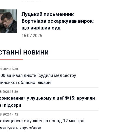
Луцький письменник
Бортніков оскаржував вирок:
що вирішив суд
16.07.2026
станні новини
8.2026 16:30
00 за інвалідність: судили медсестру
инської обласної лікарні
8.2026 15:30
ронювання» у луцькому ліцеї №15: вручили
ві підозри
8.2026 14:42
Рожищенському ліцеї за понад 12 млн грн
монтують харчоблок