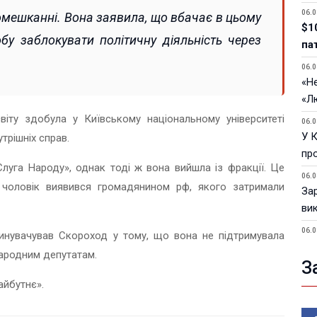
06.0
омешканні. Вона заявила, що вбачає в цьому
$1
бу заблокувати політичну діяльність через
па
06.0
«Не
«Л
іту здобула у Київському національному університеті
06.0
У 
утрішніх справ.
пр
«Слуга Народу», однак тоді ж вона вийшла із фракції. Це
06.0
ї чоловік виявився громадянином рф, якого затримали
За
ви
06.0
нувачував Скороход у тому, що вона не підтримувала
У 
народним депутатам.
З
05.0
Пор
айбутнє».
Ma