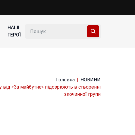
А
НАШІ
ГЕРОЇ
Головна
НОВИНИ
у від «За майбутнє» підозрюють в створенні
злочинної групи