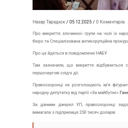
Назар Тарадюк
/ 05.12.2025 /
0 Коментарів
Про викриття злочинної групи на чолі із на
бюро та Спеціалізована антикорупційна прокура
Про це йдеться в повідомленні НАБУ.
Там зазначили, що викриття відбувається с
першочергові слідчі дії.
Правоохоронці не розголошують ім’я фігуран
народну депутатку від партії «За майбутнє»
Ган
За даними джерел УП, правоохоронці задок
вимагала з підприємця 250 тисяч доларів.