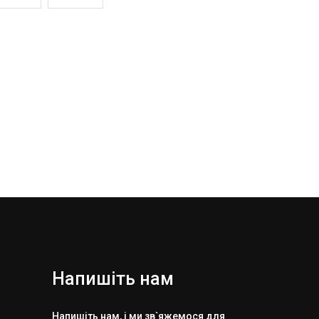
Напишіть нам
Напишіть нам, і ми зв`яжемося для