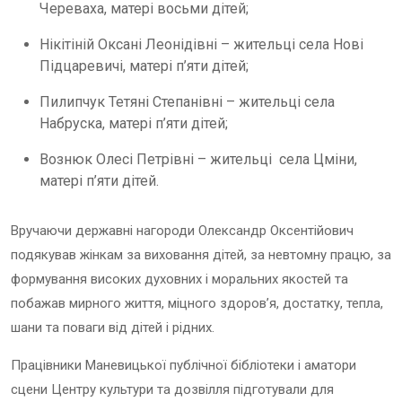
Череваха, матері восьми дітей;
Нікітіній Оксані Леонідівні – жительці села Нові
Підцаревичі, матері п’яти дітей;
Пилипчук Тетяні Степанівні – жительці села
Набруска, матері п’яти дітей;
Вознюк Олесі Петрівні – жительці села Цміни,
матері п’яти дітей.
Вручаючи державні нагороди Олександр Оксентійович
подякував жінкам за виховання дітей, за невтомну працю, за
формування високих духовних і моральних якостей та
побажав мирного життя, міцного здоров’я, достатку, тепла,
шани та поваги від дітей і рідних.
Працівники Маневицької публічної бібліотеки і аматори
сцени Центру культури та дозвілля підготували для