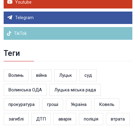
Youtube
Telegram
TikTok
Теги
Волинь
війна
Луцьк
суд
Волинська ОДА
Луцька міська рада
прокуратура
гроші
Україна
Ковель
загиблі
ДТП
аварія
поліція
втрата