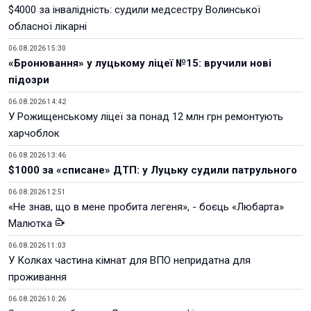
$4000 за інвалідність: судили медсестру Волинської
обласної лікарні
06.08.2026 15:30
«Бронювання» у луцькому ліцеї №15: вручили нові
підозри
06.08.2026 14:42
У Рожищенському ліцеї за понад 12 млн грн ремонтують
харчоблок
06.08.2026 13:46
$1000 за «списане» ДТП: у Луцьку судили патрульного
06.08.2026 12:51
«Не знав, що в мене пробита легеня», - боєць «Любарта»
Малютка
06.08.2026 11:03
У Колках частина кімнат для ВПО непридатна для
проживання
06.08.2026 10:26