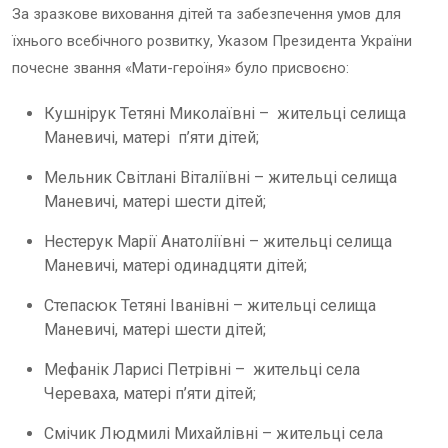
За зразкове виховання дітей та забезпечення умов для
їхнього всебічного розвитку, Указом Президента України
почесне звання «Мати-героїня» було присвоєно:
Кушнірук Тетяні Миколаївні – жительці селища
Маневичі, матері п’яти дітей;
Мельник Світлані Віталіївні – жительці селища
Маневичі, матері шести дітей;
Нестерук Марії Анатоліївні – жительці селища
Маневичі, матері одинадцяти дітей;
Степасюк Тетяні Іванівні – жительці селища
Маневичі, матері шести дітей;
Мефанік Ларисі Петрівні – жительці села
Череваха, матері п’яти дітей;
Смічик Людмилі Михайлівні – жительці села