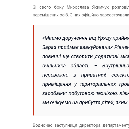
Зі свого боку Мирослава Якимчук розпові
переміщених осіб. З них офіційно зареєструвал
«Маємо доручення від Уряду прийнят
Зараз приймає евакуйованих Рівненс
повинні ще створити додаткові мі
очільника області. – Внутрішнь
переважно в приватний селекто
приміщення у територіальних гр
засобами: побутовою технікою, лі
ми очікуємо на прибуття дітей, яким
Водночас заступниця директора департамент