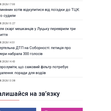
8.2026 17:00
инянин хотів відкупитися від поїздки до ТЦК:
го судили
8.2026 15:27
ля скарг мешканців у Луцьку перевірили три
риття
8.2026 14:51
ертельна ДТП на Соборності: петиція про
мери набрала 300 голосів
8.2026 14:43
 зрозуміти, що сажовий фільтр потребує
далення: поради для водіїв
8.2026 13:38
Волинській ОВА призначили уповноваженого з
тань безбар’єрності
алишайся на зв’язку
8.2026 12:22
тивні операції з пальним: на Волині