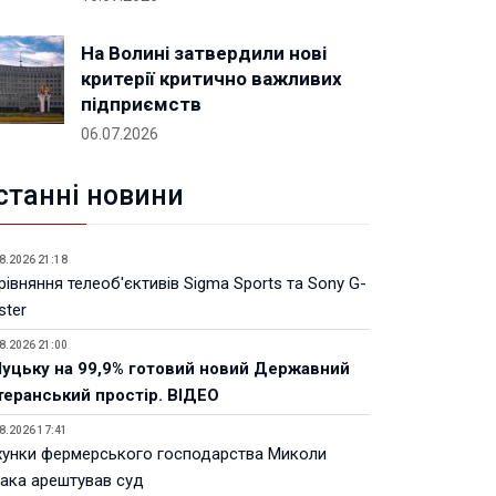
На Волині затвердили нові
критерії критично важливих
підприємств
06.07.2026
станні новини
8.2026 21:18
івняння телеоб'єктивів Sigma Sports та Sony G-
ster
8.2026 21:00
Луцьку на 99,9% готовий новий Державний
теранський простір. ВІДЕО
8.2026 17:41
хунки фермерського господарства Миколи
ака арештував суд