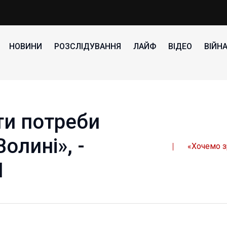
НОВИНИ
РОЗСЛІДУВАННЯ
ЛАЙФ
ВІДЕО
ВІЙН
ти потреби
олині», -
«Хочемо з
Н