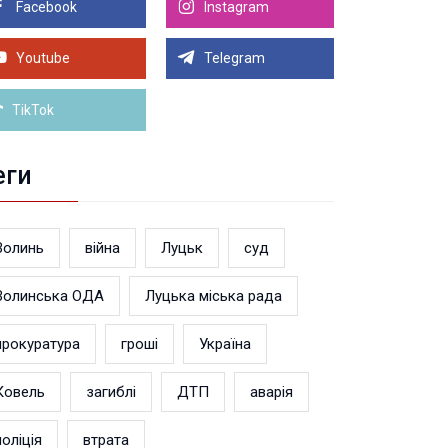
дшкодували 4,5 млн податків
Facebook
Instagram
8.2026 11:41
линянин у суді довів незаконність поновлення
Youtube
Telegram
військовому обліку
Більше новин
TikTok
еги
Волинь
війна
Луцьк
суд
Волинська ОДА
Луцька міська рада
прокуратура
гроші
Україна
Ковель
загиблі
ДТП
аварія
поліція
втрата