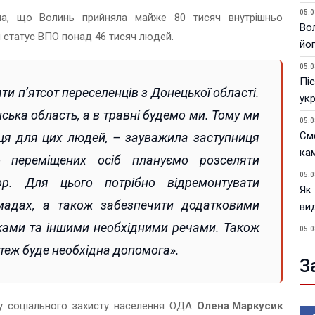
05.0
ла, що Волинь прийняла майже 80 тисяч внутрішньо
Вол
и статус ВПО понад 46 тисяч людей.
йо
05.0
Піс
и п’ятсот переселенців з Донецької області.
ук
ька область, а в травні будемо ми. Тому ми
05.0
См
сця для цих людей, – зауважила заступниця
ка
о переміщених осіб плануємо розселяти
05.0
р. Для цього потрібно відремонтувати
Як
омадах, а також забезпечити додатковими
ви
жками та іншими необхідними речами. Також
05.0
У 
 теж буде необхідна допомога».
пи
З
05.0
Фік
у соціального захисту населення ОДА
Олена Маркусик