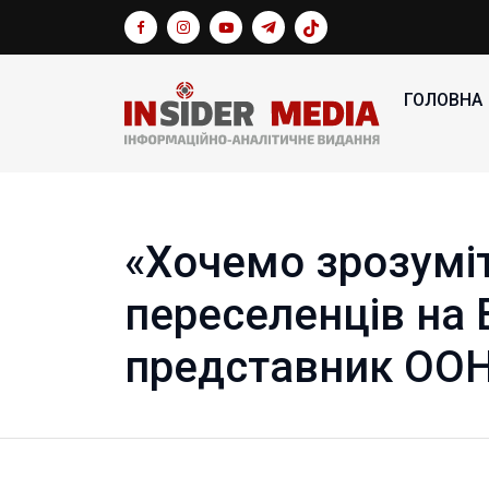
ГОЛОВНА
«Хочемо зрозумі
переселенців на В
представник ОО