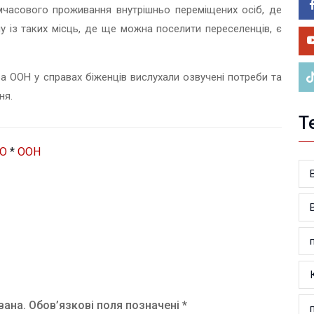
ві
имчасового проживання внутрішньо переміщених осіб, де
05.0
 із таких місць, де ще можна поселити переселенців, є
Во
на 
 ООН у справах біженців вислухали озвучені потреби та
ня.
Т
О
*
ООН
вана.
Обов’язкові поля позначені *