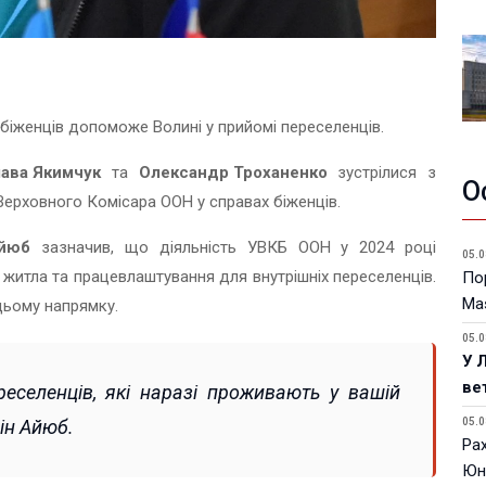
біженців допоможе Волині у прийомі переселенців.
ава Якимчук
та
Олександр Троханенко
зустрілися з
О
Верховного Комісара ООН у справах біженців.
Айюб
зазначив, що діяльність УВКБ ООН у 2024 році
05.0
итла та працевлаштування для внутрішніх переселенців.
Пор
Ma
цьому напрямку.
05.0
У 
ве
еселенців, які наразі проживають у вашій
ін Айюб.
05.0
Ра
Юн