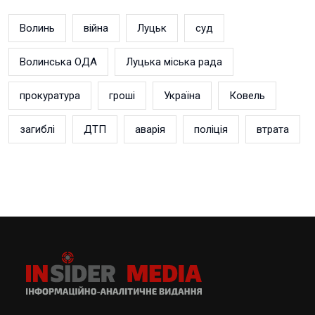
Волинь
війна
Луцьк
суд
Волинська ОДА
Луцька міська рада
прокуратура
гроші
Україна
Ковель
загиблі
ДТП
аварія
поліція
втрата