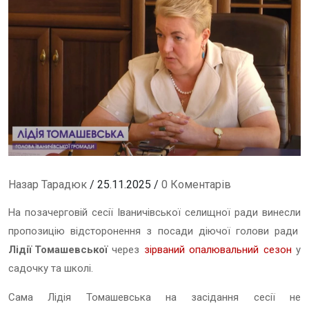
Назар Тарадюк
/ 25.11.2025 /
0 Коментарів
На позачерговій сесії Іваничівської селищної ради винесли
пропозицію відсторонення з посади діючої голови ради
Лідії Томашевської
через
зірваний опалювальний сезон
у
садочку та школі.
Сама Лідія Томашевська на засідання сесії не