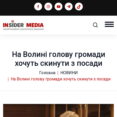
На Волині голову громади
хочуть скинути з посади
Головна
НОВИНИ
На Волині голову громади хочуть скинути з посади