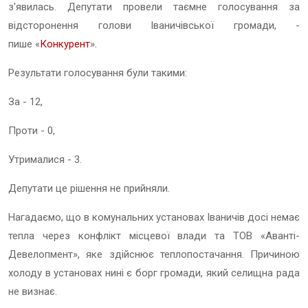
з'явилась. Депутати провели таємне голосування за
відсторонення голови Іваничівської громади, -
пише «
Конкурент
».
Результати голосування були такими:
За - 12,
Проти - 0,
Утрималися - 3.
Депутати це рішення не прийняли.
Нагадаємо, що в комунальних установах Іваничів досі немає
тепла через конфлікт місцевої влади та ТОВ «Аванті-
Девелопмент», яке здійснює теплопостачання. Причиною
холоду в установах нині є борг громади, який селищна рада
не визнає.