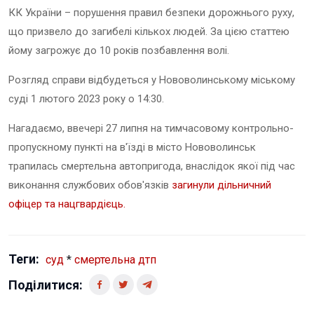
КК України – порушення правил безпеки дорожнього руху,
що призвело до загибелі кількох людей. За цією статтею
йому загрожує до 10 років позбавлення волі.
Розгляд справи відбудеться у Нововолинському міському
суді
1
лютого 2023 року о 14:30.
Нагадаємо, в
вечері 27 липня на тимчасовому контрольно-
пропускному пункті на в'їзді в місто Нововолинськ
трапилась смертельна автопригода, внаслідок якої під час
виконання службових обов'язків
загинули дільничний
офіцер та нацгвардієць.
Теги:
суд
*
смертельна дтп
Поділитися: