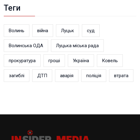
Теги
Волинь
війна
Луцьк
суд
Волинська ОДА
Луцька міська рада
прокуратура
гроші
Україна
Ковель
загиблі
ДТП
аварія
поліція
втрата