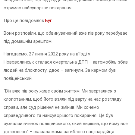
отримає найсуворіше покарання.
Про це повідомляє
Буг
.
Вони розповіли, що обвинувачений вже пів року перебуває
під домашнім арештом.
Нагадаємо,
27 липня 2022 року на в’їзді у
Нововолинськ сталася смертельна ДТП
– автомобіль збив
людей на блокпосту, двоє – загинули. За кермом був
поліцейський.
“Він вже пів року живе своїм життям. Ми зверталися з
клопотанням, щоб його взяли під варту на час розгляду
справи, але суд рішення не змінив. Ми хочемо
справедливого та найсуворішого покарання. Це був
зухвалий вчинок поліцейського, який вирішив, що йому все
дозволено” – сказала мама загиблого нацгвардійця.