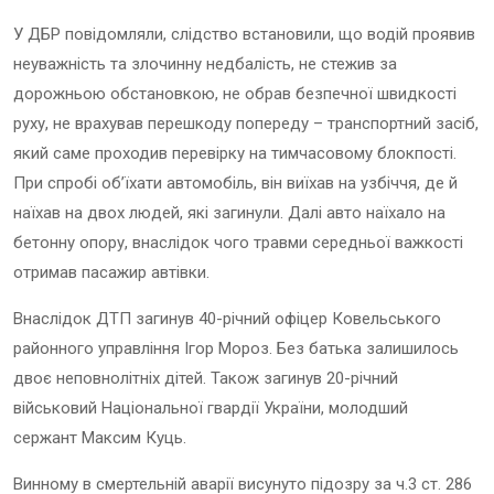
У ДБР
повідомляли, слідство встановили, що водій проявив
неуважність та злочинну недбалість, не стежив за
дорожньою обстановкою, не обрав безпечної швидкості
руху, не врахував перешкоду попереду – транспортний засіб,
який саме проходив перевірку на тимчасовому блокпості.
При спробі об’їхати автомобіль, він виїхав на узбіччя, де й
наїхав на двох людей, які загинули. Далі авто наїхало на
бетонну опору, внаслідок чого травми середньої важкості
отримав пасажир автівки.
Внаслідок ДТП
загинув 40-річний офіцер
Ковельського
районного управління Ігор Мороз. Без батька залишилось
двоє неповнолітніх дітей. Також загинув 20-річний
військовий Національної гвардії України, молодший
сержант Максим Куць.
Винному в смертельній аварії висунуто підозру за ч.3 ст. 286