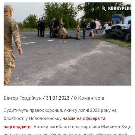
Віктор Гордійчук
/ 31.01.2023 /
0 Коментарів
Судитимуть правоохоронця, який у липні 2022 року на
блокпості у Нововолинську
наїхав на офіцера та
нацгвардійця
. Батьки загиблого нацгвардійця Максима Куця
сподіваються, що суд буде справедливий і обвинувачений